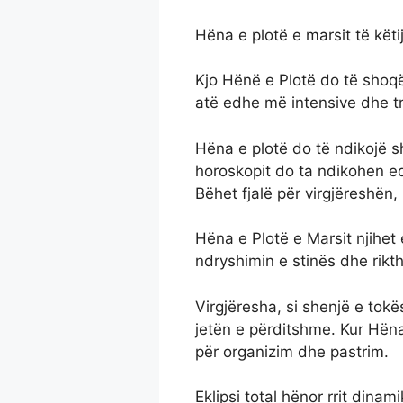
Hëna e plotë e marsit të këti
Kjo Hënë e Plotë do të shoqë
atë edhe më intensive dhe t
Hëna e plotë do të ndikojë s
horoskopit do ta ndikohen e
Bëhet fjalë për virgjëreshën,
Hëna e Plotë e Marsit njihet
ndryshimin e stinës dhe rikth
Virgjëresha, si shenjë e tok
jetën e përditshme. Kur Hëna 
për organizim dhe pastrim.
Eklipsi total hënor rrit dinam