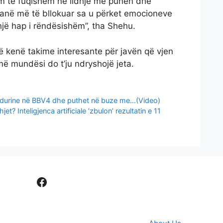
im të fuqishëm në lidhje me punën dhe
anë më të bllokuar sa u përket emocioneve
jë hap i rëndësishëm”, tha Shehu.
ë kenë takime interesante për javën që vjen
ë mundësi do t’ju ndryshojë jeta.
endurine në BBV4 dhe puthet në buze me…(Video)
et? Inteligjenca artificiale ‘zbulon’ rezultatin e 11
Facebook