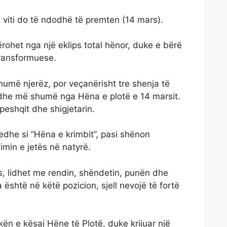
j viti do të ndodhë të premten (14 mars).
rohet nga një eklips total hënor, duke e bërë
ransformuese.
humë njerëz, por veçanërisht tre shenja të
dhe më shumë nga Hëna e plotë e 14 marsit.
 peshqit dhe shigjetarin.
 edhe si “Hëna e krimbit”, pasi shënon
imin e jetës në natyrë.
ës, lidhet me rendin, shëndetin, punën dhe
është në këtë pozicion, sjell nevojë të fortë
ikën e kësaj Hëne të Plotë, duke krijuar një