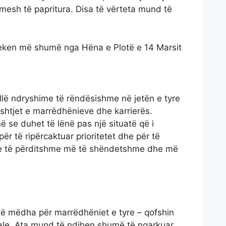
mesh të papritura. Disa të vërteta mund të
reken më shumë nga Hëna e Plotë e 14 Marsit
llë ndryshime të rëndësishme në jetën e tyre
shtjet e marrëdhënieve dhe karrierës.
ë se duhet të lënë pas një situatë që i
ër të ripërcaktuar prioritetet dhe për të
ete të përditshme më të shëndetshme dhe më
të mëdha për marrëdhëniet e tyre – qofshin
ale. Ata mund të ndihen shumë të ngarkuar