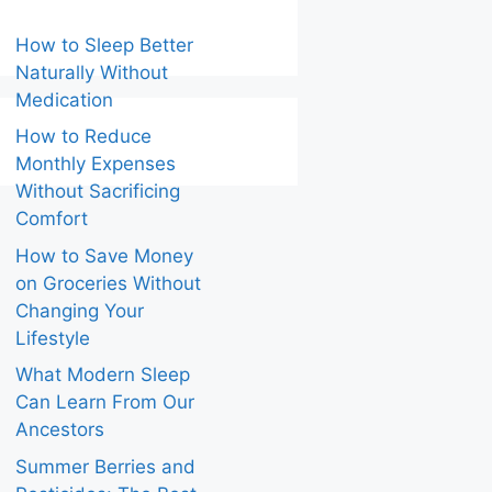
How to Sleep Better
Naturally Without
Medication
How to Reduce
Monthly Expenses
Without Sacrificing
Comfort
How to Save Money
on Groceries Without
Changing Your
Lifestyle
What Modern Sleep
Can Learn From Our
Ancestors
Summer Berries and