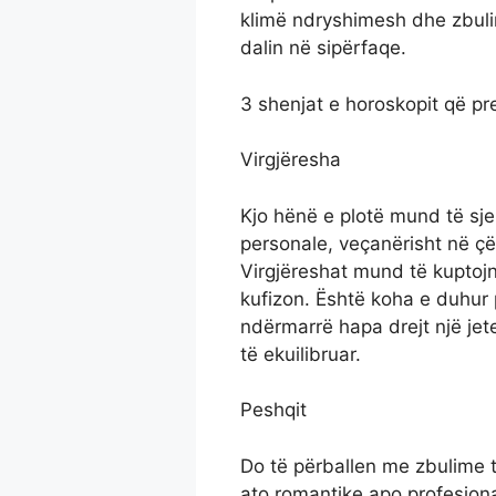
klimë ndryshimesh dhe zbuli
dalin në sipërfaqe.
3 shenjat e horoskopit që p
Virgjëresha
Kjo hënë e plotë mund të sje
personale, veçanërisht në çë
Virgjëreshat mund të kuptojn
kufizon. Është koha e duhur p
ndërmarrë hapa drejt një j
të ekuilibruar.
Peshqit
Do të përballen me zbulime 
ato romantike apo profesion