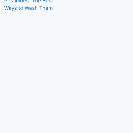
Pesticides: The Best
Ways to Wash Them