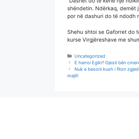
“Dashët do të kenë një ndik
shëndetin. Ndërkaq, demët j
por në dashuri do të ndodh n
Shehu shtoi se Gaforret do t
kurse Virgjëreshave me shum
Categories
Uncategorized
E harroi Eglin? Gjesti bën cm
Nuk e besoni kush i fiton zgjedhj
majit!