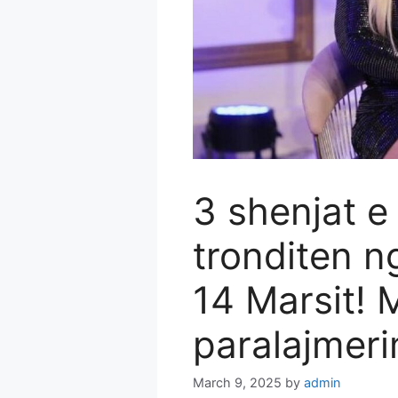
3 shenjat e
tronditen n
14 Marsit! 
paralajmeri
March 9, 2025
by
admin