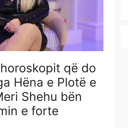
 horoskopit që do
ga Hëna e Plotë e
Meri Shehu bën
min e forte