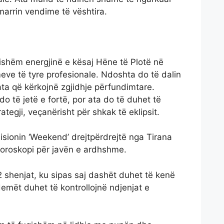
arrin vendime të vështira.
qishëm energjinë e kësaj Hëne të Plotë në
meve të tyre profesionale. Ndoshta do të dalin
ata që kërkojnë zgjidhje përfundimtare.
do të jetë e fortë, por ata do të duhet të
tegji, veçanërisht për shkak të eklipsit.
sionin ‘Weekend’ drejtpërdrejtë nga Tirana
horoskopi për javën e ardhshme.
 shenjat, ku sipas saj dashët duhet të kenë
emët duhet të kontrollojnë ndjenjat e