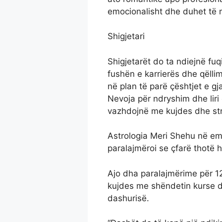
emocionalisht dhe duhet të m
Shigjetari
Shigjetarët do ta ndiejnë fu
fushën e karrierës dhe qëlli
në plan të parë çështjet e gj
Nevoja për ndryshim dhe liri 
vazhdojnë me kujdes dhe stra
Astrologia Meri Shehu në emi
paralajmëroi se çfarë thotë 
Ajo dha paralajmërime për 12
kujdes me shëndetin kurse d
dashurisë.