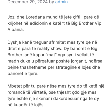
December 29, 2024
by
admin
Jozi dhe Loredana mund të jetë çifti i parë që
krijohet në edicionin e katërt të Big Brother Vip
Albania.
Dyshja kanë treguar afrimitet mes tyre që në
ditët e para të reality show. Dy banorët e Big
Brother janë kapur “mat” nga syri i vëllait të
madh duke u përqafuar poshtë jorganit, ndërsa
bëjnë thashetheme për strategjinë e lojës dhe
banorët e tjerë.
Mbetet për t’u parë nëse mes tyre do të ketë një
romancë të vërtetë, ose thjesht çdo gjë mes
tyre është një skenar i dakordësuar nga të dy
në kuadër të lojës.