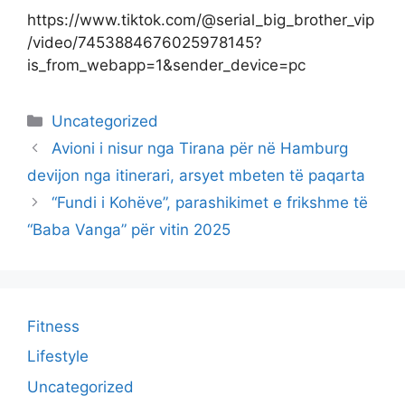
https://www.tiktok.com/@serial_big_brother_vip
/video/7453884676025978145?
is_from_webapp=1&sender_device=pc
Categories
Uncategorized
Avioni i nisur nga Tirana për në Hamburg
devijon nga itinerari, arsyet mbeten të paqarta
“Fundi i Kohëve”, parashikimet e frikshme të
“Baba Vanga” për vitin 2025
Fitness
Lifestyle
Uncategorized