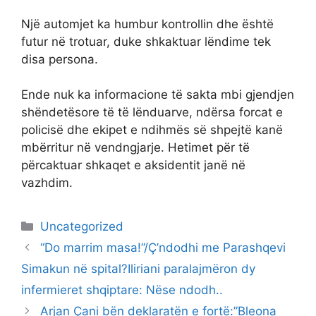
Një automjet ka humbur kontrollin dhe është
futur në trotuar, duke shkaktuar lëndime tek
disa persona.
Ende nuk ka informacione të sakta mbi gjendjen
shëndetësore të të lënduarve, ndërsa forcat e
policisë dhe ekipet e ndihmës së shpejtë kanë
mbërritur në vendngjarje. Hetimet për të
përcaktuar shkaqet e aksidentit janë në
vazhdim.
Categories
Uncategorized
“Do marrim masa!”/Ç’ndodhi me Parashqevi
Simakun në spital?Iliriani paralajmëron dy
infermieret shqiptare: Nëse ndodh..
Arjan Çani bën deklaratën e fortë:”Bleona