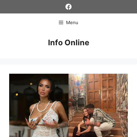
Skip
Facebook
to
content
Menu
Info Online