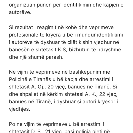
organizuan punën për identifikimin dhe kapjen e
autorëve.
Si rezultat i reagimit në kohë dhe veprimeve
profesionale të kryera u bë i mundur identifikimi
i autorëve të dyshuar të cilët kishin vjedhur në
banesën e shtetasit K.S, bizhuturi të ndryshme
dhe një shumë parash.
Në vijim të veprimeve në bashkëpunim me
Policinë e Tiranës u bë kapja dhe arrestimi i
shtetasit A. Gj., 20 vjeç, banues në Tiranë. Si
dhe shpallet në kërkim shtetasi A. K., 22 vjeç,
banues në Tiranë, i dyshuar si autori kryesor i
vjedhjes.
Po ne vijim të veprimeve u bë arrestimi i
shtetasit D. S., 21 vjeç, pasi policia gjeti në