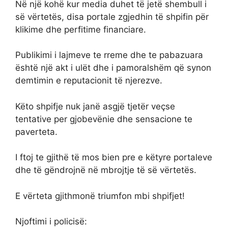
Në një kohë kur media duhet të jetë shembull i
së vërtetës, disa portale zgjedhin të shpifin për
klikime dhe perfitime financiare.
Publikimi i lajmeve te rreme dhe te pabazuara
është një akt i ulët dhe i pamoralshëm që synon
demtimin e reputacionit të njerezve.
Këto shpifje nuk janë asgjë tjetër veçse
tentative per gjobevënie dhe sensacione te
paverteta.
I ftoj te gjithë të mos bien pre e këtyre portaleve
dhe të gëndrojnë në mbrojtje të së vërtetës.
E vërteta gjithmonë triumfon mbi shpifjet!
Njoftimi i policisë: