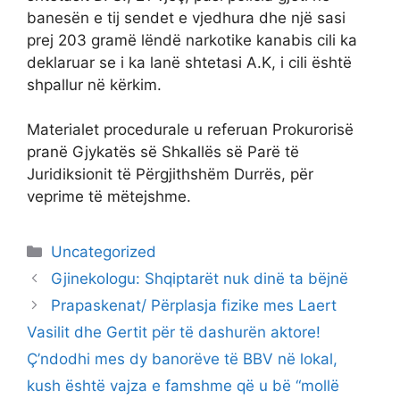
banesën e tij sendet e vjedhura dhe një sasi
prej 203 gramë lëndë narkotike kanabis cili ka
deklaruar se i ka lanë shtetasi A.K, i cili është
shpallur në kërkim.
Materialet procedurale u referuan Prokurorisë
pranë Gjykatës së Shkallës së Parë të
Juridiksionit të Përgjithshëm Durrës, për
veprime të mëtejshme.
Categories
Uncategorized
GjinekoIogu: Shqiptarët nuk dinë ta bëjnë
Prapaskenat/ Përplasja fizike mes Laert
Vasilit dhe Gertit për të dashurën aktore!
Ç’ndodhi mes dy banorëve të BBV në lokal,
kush është vajza e famshme që u bë “mollë