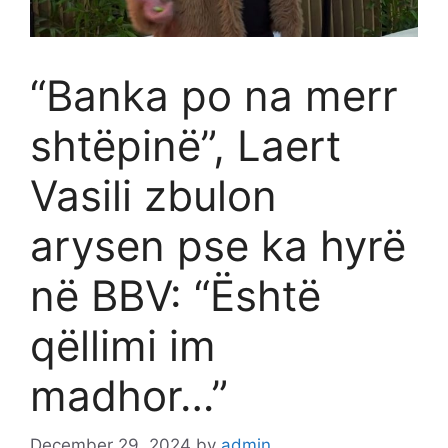
“Banka po na merr
shtëpinë”, Laert
Vasili zbulon
arysen pse ka hyrë
në BBV: “Është
qëllimi im
madhor…”
December 29, 2024
by
admin