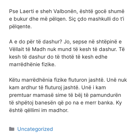
Pse Laerti e sheh Valbonën, është gocë shumë
e bukur dhe më pëlqen. Siç çdo mashkulli do t’i
pëlqente.
A e do për të dashur? Jo, sepse në shtëpinë e
Vëllait të Madh nuk mund të kesh të dashur. Të
kesh të dashur do të thotë të kesh edhe
marrëdhënie fizike.
Këtu marrëdhënia fizike fluturon jashtë. Unë nuk
kam ardhur të fluturoj jashtë. Unë i kam
premtuar mamasë sime të bëj të pamundurën
të shpëtoj banesën që po na e merr banka. Ky
është qëllimi im madhor.
Categories
Uncategorized