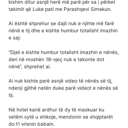
kishim ditur asnjë herë më parë për sa i përket
takimit që Luke pati me Parashqevi Simakun.
Ai është shprehur se dajli nuk e njihte më farë
nënë e tij dhe e kishte humbur totalisht imazhin
e saj:
“Djali e kishte humbur totalisht imazhin e nënës,
deri në moshën 18-vjeç nuk e takonte dot
nënë”, shprehet ai.
Ai nuk kishte parë asnjë video të nënës së tij,
ndenji gjithë natën duke parë videot e nënës së
tij.
Në hotel kanë ardhur të dy të maskuar ku
vetëm sytë u shikoje, mendonin se shqiptarët
do t’i vrisnin babain.