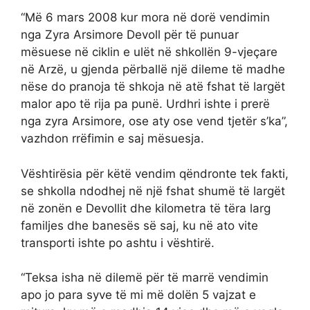
“Më 6 mars 2008 kur mora në dorë vendimin
nga Zyra Arsimore Devoll për të punuar
mësuese në ciklin e ulët në shkollën 9-vjeçare
në Arzë, u gjenda përballë një dileme të madhe
nëse do pranoja të shkoja në atë fshat të largët
malor apo të rija pa punë. Urdhri ishte i prerë
nga zyra Arsimore, ose aty ose vend tjetër s’ka”,
vazhdon rrëfimin e saj mësuesja.
Vështirësia për këtë vendim qëndronte tek fakti,
se shkolla ndodhej në një fshat shumë të largët
në zonën e Devollit dhe kilometra të tëra larg
familjes dhe banesës së saj, ku në ato vite
transporti ishte po ashtu i vështirë.
“Teksa isha në dilemë për të marrë vendimin
apo jo para syve të mi më dolën 5 vajzat e