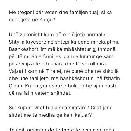
Më tregoni për veten dhe familjen tuaj, si ka
qenë jeta në Korçë?
Unë zakonisht kam bërë një jetë normale.
Shtylla kryesore në shtëpi ka qenë mirëkuptimi.
Bashkëshorti im më ka mbështetur gjithmonë
për të mirën e familjes. Jam e lumtur që kam
pesë vajza të edukuara dhe të shkolluara.
Vajzat i kam në Tiranë, në punë dhe në shkollë
dhe unë tani jetoj me bashkëshortin, në fshatin
Çipan. Ku natyra është e bukur dhe ajri i pastër
që na falin vetëm shëndet.
Si i kujtoni vitet tuaja si arsimtare? Cilat janë
sfidat më të mëdha që keni kaluar?
Të jesh arsimtar do të thotë të jesh njeri më i