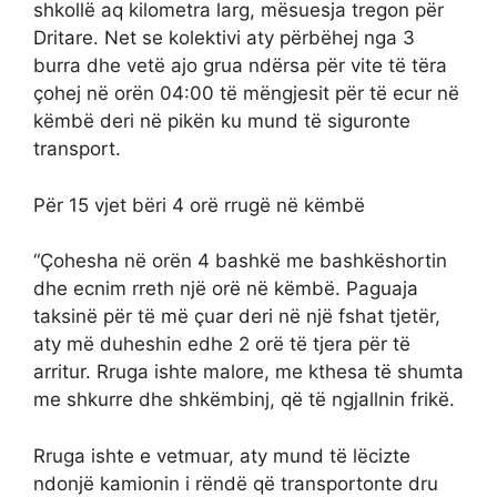
shkollë aq kilometra larg, mësuesja tregon për
Dritare. Net se kolektivi aty përbëhej nga 3
burra dhe vetë ajo grua ndërsa për vite të tëra
çohej në orën 04:00 të mëngjesit për të ecur në
këmbë deri në pikën ku mund të siguronte
transport.
Për 15 vjet bëri 4 orë rrugë në këmbë
“Çohesha në orën 4 bashkë me bashkëshortin
dhe ecnim rreth një orë në këmbë. Paguaja
taksinë për të më çuar deri në një fshat tjetër,
aty më duheshin edhe 2 orë të tjera për të
arritur. Rruga ishte malore, me kthesa të shumta
me shkurre dhe shkëmbinj, që të ngjallnin frikë.
Rruga ishte e vetmuar, aty mund të lëcizte
ndonjë kamionin i rëndë që transportonte dru