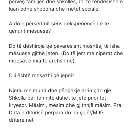
përveç familjes dhe shkollës, rol të rëndësishëm
luan edhe shoqëria dhe rrjetet sociale.
A do e përsëritnit sërish eksperiencën e të
qenurit mësuese?
Do të dëshiroja që pavarësisht moshës, të isha
mësuese gjithë jetën. (Do të jem me nipërat dhe
mbesat e mia të ardhshme).
Cili është mesazhi që jepni?
Njeriu me mund dhe përpjekje arrin çdo gjë.
Shkolla për të rinjtë duhet të jetë prioritet
kryesor. Mësimi, mësim dhe gjithnjë mësim. Pra:
Drita e diturisë përpara do na çojë!/M.K-
dritare.net