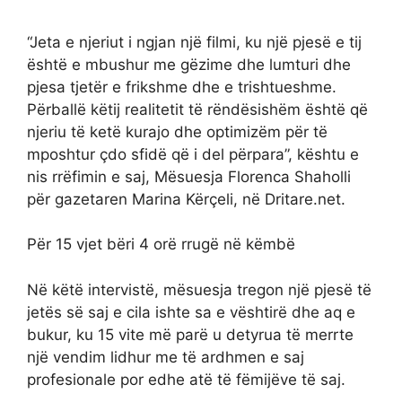
“Jeta e njeriut i ngjan një filmi, ku një pjesë e tij
është e mbushur me gëzime dhe lumturi dhe
pjesa tjetër e frikshme dhe e trishtueshme.
Përballë këtij realitetit të rëndësishëm është që
njeriu të ketë kurajo dhe optimizëm për të
mposhtur çdo sfidë që i del përpara”, kështu e
nis rrëfimin e saj, Mësuesja Florenca Shaholli
për gazetaren Marina Kërçeli, në Dritare.net.
Për 15 vjet bëri 4 orë rrugë në këmbë
Në këtë intervistë, mësuesja tregon një pjesë të
jetës së saj e cila ishte sa e vështirë dhe aq e
bukur, ku 15 vite më parë u detyrua të merrte
një vendim lidhur me të ardhmen e saj
profesionale por edhe atë të fëmijëve të saj.