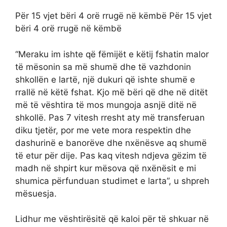
Për 15 vjet bëri 4 orë rrugë në këmbë Për 15 vjet
bëri 4 orë rrugë në këmbë
“Meraku im ishte që fëmijët e këtij fshatin malor
të mësonin sa më shumë dhe të vazhdonin
shkollën e lartë, një dukuri që ishte shumë e
rrallë në këtë fshat. Kjo më bëri që dhe në ditët
më të vështira të mos mungoja asnjë ditë në
shkollë. Pas 7 vitesh rresht aty më transferuan
diku tjetër, por me vete mora respektin dhe
dashurinë e banorëve dhe nxënësve aq shumë
të etur për dije. Pas kaq vitesh ndjeva gëzim të
madh në shpirt kur mësova që nxënësit e mi
shumica përfunduan studimet e larta”, u shpreh
mësuesja.
Lidhur me vështirësitë që kaloi për të shkuar në