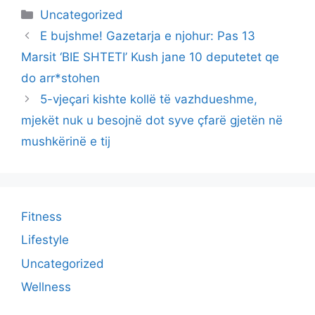
Categories
Uncategorized
E bujshme! Gazetarja e njohur: Pas 13
Marsit ‘BIE SHTETI’ Kush jane 10 deputetet qe
do arr*stohen
5-vjeçari kishte kollë të vazhdueshme,
mjekët nuk u besojnë dot syve çfarë gjetën në
mushkërinë e tij
Fitness
Lifestyle
Uncategorized
Wellness