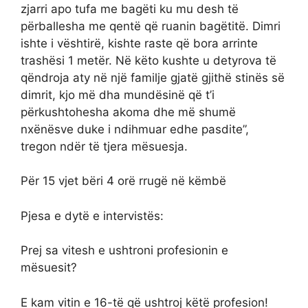
zjarri apo tufa me bagëti ku mu desh të
përballesha me qentë që ruanin bagëtitë. Dimri
ishte i vështirë, kishte raste që bora arrinte
trashësi 1 metër. Në këto kushte u detyrova të
qëndroja aty në një familje gjatë gjithë stinës së
dimrit, kjo më dha mundësinë që t’i
përkushtohesha akoma dhe më shumë
nxënësve duke i ndihmuar edhe pasdite”,
tregon ndër të tjera mësuesja.
Për 15 vjet bëri 4 orë rrugë në këmbë
Pjesa e dytë e intervistës:
Prej sa vitesh e ushtroni profesionin e
mësuesit?
E kam vitin e 16-të që ushtroj këtë profesion!