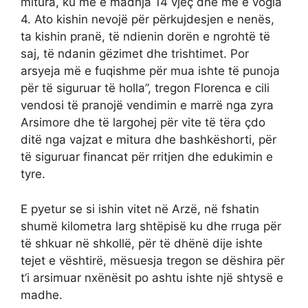
mitura, ku më e madhja 14 vjeç dhe më e vogla
4. Ato kishin nevojë për përkujdesjen e nenës,
ta kishin pranë, të ndienin dorën e ngrohtë të
saj, të ndanin gëzimet dhe trishtimet. Por
arsyeja më e fuqishme për mua ishte të punoja
për të siguruar të holla”, tregon Florenca e cili
vendosi të pranojë vendimin e marrë nga zyra
Arsimore dhe të largohej për vite të tëra çdo
ditë nga vajzat e mitura dhe bashkëshorti, për
të siguruar financat për rritjen dhe edukimin e
tyre.
E pyetur se si ishin vitet në Arzë, në fshatin
shumë kilometra larg shtëpisë ku dhe rruga për
të shkuar në shkollë, për të dhënë dije ishte
tejet e vështirë, mësuesja tregon se dëshira për
t’i arsimuar nxënësit po ashtu ishte një shtysë e
madhe.