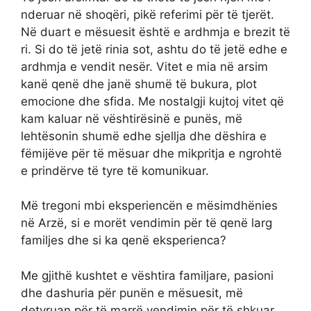
nderuar në shoqëri, pikë referimi për të tjerët.
Në duart e mësuesit është e ardhmja e brezit të
ri. Si do të jetë rinia sot, ashtu do të jetë edhe e
ardhmja e vendit nesër. Vitet e mia në arsim
kanë qenë dhe janë shumë të bukura, plot
emocione dhe sfida. Me nostalgji kujtoj vitet që
kam kaluar në vështirësinë e punës, më
lehtësonin shumë edhe sjellja dhe dëshira e
fëmijëve për të mësuar dhe mikpritja e ngrohtë
e prindërve të tyre të komunikuar.
Më tregoni mbi eksperiencën e mësimdhënies
në Arzë, si e morët vendimin për të qenë larg
familjes dhe si ka qenë eksperienca?
Me gjithë kushtet e vështira familjare, pasioni
dhe dashuria për punën e mësuesit, më
detyruan për të marrë vendimin për të shkuar