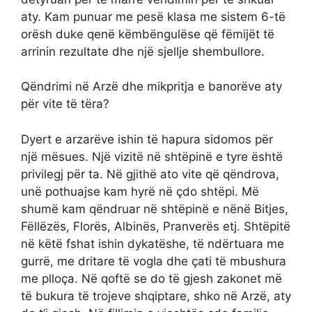
aty. Kam punuar me pesë klasa me sistem 6-të
orësh duke qenë këmbëngulëse që fëmijët të
arrinin rezultate dhe një sjellje shembullore.
Qëndrimi në Arzë dhe mikpritja e banorëve aty
për vite të tëra?
Dyert e arzarëve ishin të hapura sidomos për
një mësues. Një vizitë në shtëpinë e tyre është
privilegj për ta. Në gjithë ato vite që qëndrova,
unë pothuajse kam hyrë në çdo shtëpi. Më
shumë kam qëndruar në shtëpinë e nënë Bitjes,
Fëllëzës, Florës, Albinës, Pranverës etj. Shtëpitë
në këtë fshat ishin dykatëshe, të ndërtuara me
gurrë, me dritare të vogla dhe çati të mbushura
me plloça. Në qoftë se do të gjesh zakonet më
të bukura të trojeve shqiptare, shko në Arzë, aty