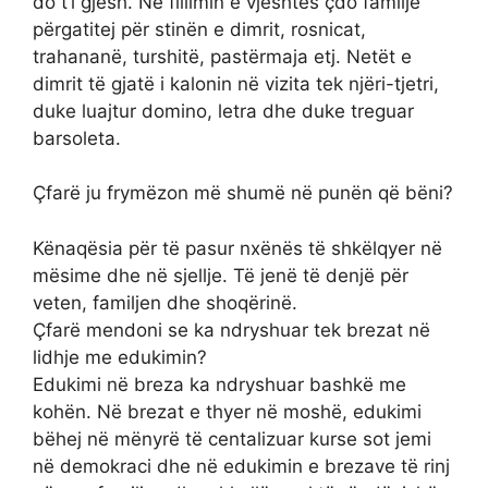
do t’i gjesh. Në fillimin e vjeshtës çdo familje
përgatitej për stinën e dimrit, rosnicat,
trahananë, turshitë, pastërmaja etj. Netët e
dimrit të gjatë i kalonin në vizita tek njëri-tjetri,
duke luajtur domino, letra dhe duke treguar
barsoleta.
Çfarë ju frymëzon më shumë në punën që bëni?
Kënaqësia për të pasur nxënës të shkëlqyer në
mësime dhe në sjellje. Të jenë të denjë për
veten, familjen dhe shoqërinë.
Çfarë mendoni se ka ndryshuar tek brezat në
lidhje me edukimin?
Edukimi në breza ka ndryshuar bashkë me
kohën. Në brezat e thyer në moshë, edukimi
bëhej në mënyrë të centalizuar kurse sot jemi
në demokraci dhe në edukimin e brezave të rinj