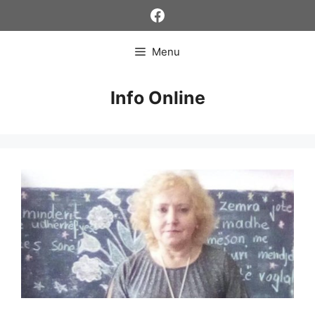
Skip
Facebook
to
content
Menu
Info Online