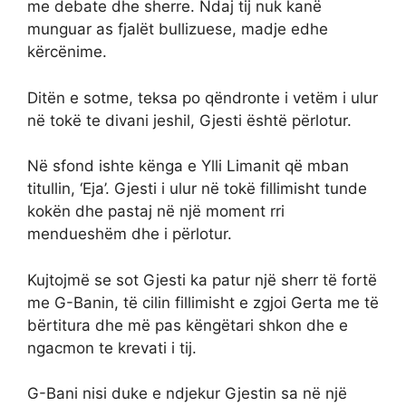
me debate dhe sherre. Ndaj tij nuk kanë
munguar as fjalët bullizuese, madje edhe
kërcënime.
Ditën e sotme, teksa po qëndronte i vetëm i ulur
në tokë te divani jeshil, Gjesti është përlotur.
Në sfond ishte kënga e Ylli Limanit që mban
titullin, ‘Eja’. Gjesti i ulur në tokë fillimisht tunde
kokën dhe pastaj në një moment rri
mendueshëm dhe i përlotur.
Kujtojmë se sot Gjesti ka patur një sherr të fortë
me G-Banin, të cilin fillimisht e zgjoi Gerta me të
bërtitura dhe më pas këngëtari shkon dhe e
ngacmon te krevati i tij.
G-Bani nisi duke e ndjekur Gjestin sa në një