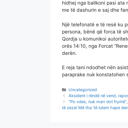
hidhej nga ballkoni pasi ata 
me të dashurin e saj dhe fami
Një telefonatë e të resë ku 
persona, bënë që forca të sh
Qordja u komunikoi autoritet
orës 14:10, nga Forcat “Rene
derën.
E reja tani ndodhet nën asis
paraprake nuk konstatohen s
Categories
Uncategorized
Aksident i rëndë në vend, rapo
“Po vdes, nuk marr dot frymë”, 
të zeza! Më tha ‘të lutem hape de