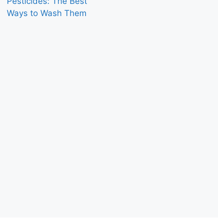
Pesticides: The Best
Ways to Wash Them