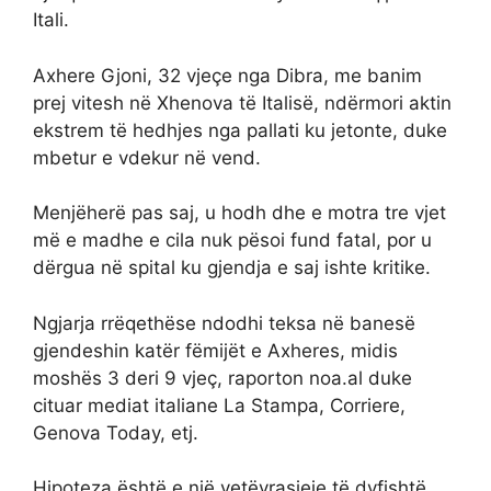
Itali.
Axhere Gjoni, 32 vjeçe nga Dibra, me banim
prej vitesh në Xhenova të Italisë, ndërmori aktin
ekstrem të hedhjes nga pallati ku jetonte, duke
mbetur e vdekur në vend.
Menjëherë pas saj, u hodh dhe e motra tre vjet
më e madhe e cila nuk pësoi fund fatal, por u
dërgua në spital ku gjendja e saj ishte kritike.
Ngjarja rrëqethëse ndodhi teksa në banesë
gjendeshin katër fëmijët e Axheres, midis
moshës 3 deri 9 vjeç, raporton noa.al duke
cituar mediat italiane La Stampa, Corriere,
Genova Today, etj.
Hipoteza është e një vetëvrasjeje të dyfishtë.