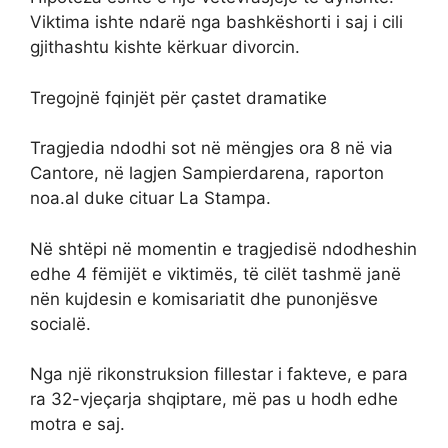
Viktima ishte ndarë nga bashkëshorti i saj i cili
gjithashtu kishte kërkuar divorcin.
Tregojnë fqinjët për çastet dramatike
Tragjedia ndodhi sot në mëngjes ora 8 në via
Cantore, në lagjen Sampierdarena, raporton
noa.al duke cituar La Stampa.
Në shtëpi në momentin e tragjedisë ndodheshin
edhe 4 fëmijët e viktimës, të cilët tashmë janë
nën kujdesin e komisariatit dhe punonjësve
socialë.
Nga një rikonstruksion fillestar i fakteve, e para
ra 32-vjeçarja shqiptare, më pas u hodh edhe
motra e saj.