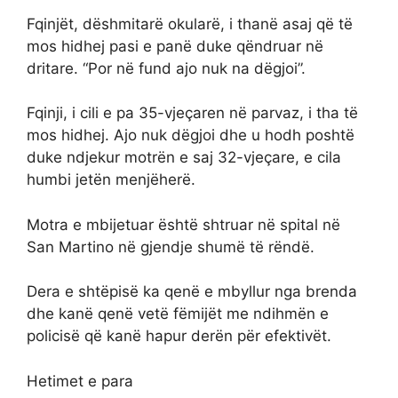
Fqinjët, dëshmitarë okularë, i thanë asaj që të
mos hidhej pasi e panë duke qëndruar në
dritare. “Por në fund ajo nuk na dëgjoi”.
Fqinji, i cili e pa 35-vjeçaren në parvaz, i tha të
mos hidhej. Ajo nuk dëgjoi dhe u hodh poshtë
duke ndjekur motrën e saj 32-vjeçare, e cila
humbi jetën menjëherë.
Motra e mbijetuar është shtruar në spital në
San Martino në gjendje shumë të rëndë.
Dera e shtëpisë ka qenë e mbyllur nga brenda
dhe kanë qenë vetë fëmijët me ndihmën e
policisë që kanë hapur derën për efektivët.
Hetimet e para