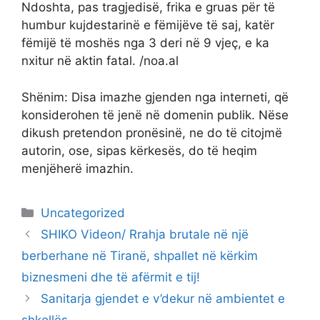
Ndoshta, pas tragjedisë, frika e gruas për të
humbur kujdestarinë e fëmijëve të saj, katër
fëmijë të moshës nga 3 deri në 9 vjeç, e ka
nxitur në aktin fatal. /noa.al
Shënim: Disa imazhe gjenden nga interneti, që
konsiderohen të jenë në domenin publik. Nëse
dikush pretendon pronësinë, ne do të citojmë
autorin, ose, sipas kërkesës, do të heqim
menjëherë imazhin.
Categories
Uncategorized
SHIKO Videon/ Rrahja brutale në një
berberhane në Tiranë, shpallet në kërkim
biznesmeni dhe të afërmit e tij!
Sanitarja gjendet e v’dekur në ambientet e
shkollës