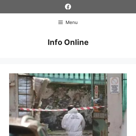
Skip
Facebook
to
content
Menu
Info Online