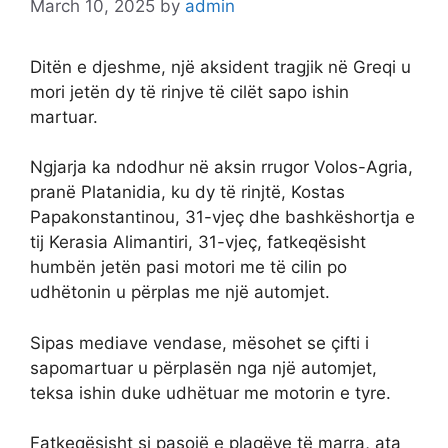
March 10, 2025
by
admin
Ditën e djeshme, një aksident tragjik në Greqi u
mori jetën dy të rinjve të cilët sapo ishin
martuar.
Ngjarja ka ndodhur në aksin rrugor Volos-Agria,
pranë Platanidia, ku dy të rinjtë, Kostas
Papakonstantinou, 31-vjeç dhe bashkëshortja e
tij Kerasia Alimantiri, 31-vjeç, fatkeqësisht
humbën jetën pasi motori me të cilin po
udhëtonin u përplas me një automjet.
Sipas mediave vendase, mësohet se çifti i
sapomartuar u përplasën nga një automjet,
teksa ishin duke udhëtuar me motorin e tyre.
Fatkeqësisht si pasojë e plagëve të marra, ata