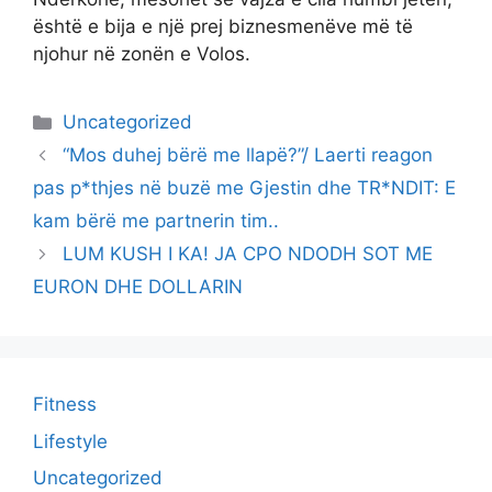
është e bija e një prej biznesmenëve më të
njohur në zonën e Volos.
Categories
Uncategorized
“Mos duhej bërë me llapë?”/ Laerti reagon
pas p*thjes në buzë me Gjestin dhe TR*NDIT: E
kam bërë me partnerin tim..
LUM KUSH I KA! JA CPO NDODH SOT ME
EURON DHE DOLLARIN
Fitness
Lifestyle
Uncategorized