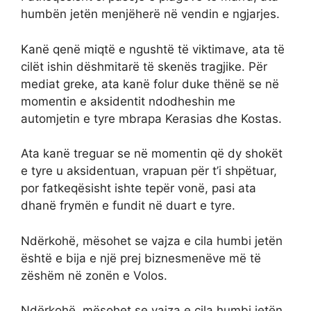
humbën jetën menjëherë në vendin e ngjarjes.
Kanë qenë miqtë e ngushtë të viktimave, ata të
cilët ishin dëshmitarë të skenës tragjike. Për
mediat greke, ata kanë folur duke thënë se në
momentin e aksidentit ndodheshin me
automjetin e tyre mbrapa Kerasias dhe Kostas.
Ata kanë treguar se në momentin që dy shokët
e tyre u aksidentuan, vrapuan për t’i shpëtuar,
por fatkeqësisht ishte tepër vonë, pasi ata
dhanë frymën e fundit në duart e tyre.
Ndërkohë, mësohet se vajza e cila humbi jetën
është e bija e një prej biznesmenëve më të
zëshëm në zonën e Volos.
Ndërkohë, mësohet se vajza e cila humbi jetën,