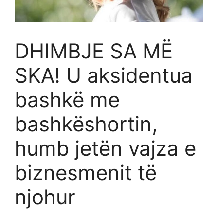
DHIMBJE SA MË
SKA! U aksidentua
bashkë me
bashkëshortin,
humb jetën vajza e
biznesmenit të
njohur