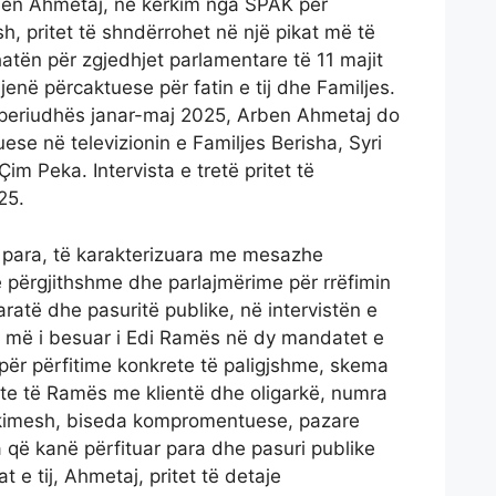
ben Ahmetaj, në kërkim nga SPAK për
h, pritet të shndërrohet në një pikat më të
hatën për zgjedhjet parlamentare të 11 majit
 jenë përcaktuese për fatin e tij dhe Familjes.
periudhës janar-maj 2025, Arben Ahmetaj do
uese në televizionin e Familjes Berisha, Syri
im Peka. Intervista e tretë pritet të
25.
e para, të karakterizuara me mesazhe
përgjithshme dhe parlajmërime për rrëfimin
atë dhe pasuritë publike, në intervistën e
iu më i besuar i Edi Ramës në dy mandatet e
 për përfitime konkrete të paligjshme, skema
ete të Ramës me klientë dhe oligarkë, numra
akimesh, biseda kompromentuese, pazare
që kanë përfituar para dhe pasuri publike
 e tij, Ahmetaj, pritet të detaje