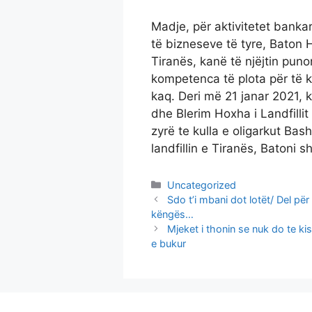
Madje, për aktivitetet banka
të bizneseve të tyre, Baton H
Tiranës, kanë të njëjtin pun
kompetenca të plota për të k
kaq. Deri më 21 janar 2021, 
dhe Blerim Hoxha i Landfillit
zyrë te kulla e oligarkut Bash
landfillin e Tiranës, Batoni s
Categories
Uncategorized
Sdo t’i mbani dot lotët/ Del për
këngës…
Mjeket i thonin se nuk do te kis
e bukur