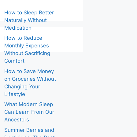
How to Sleep Better
Naturally Without
Medication
How to Reduce
Monthly Expenses
Without Sacrificing
Comfort
How to Save Money
on Groceries Without
Changing Your
Lifestyle
What Modern Sleep
Can Learn From Our
Ancestors
Summer Berries and