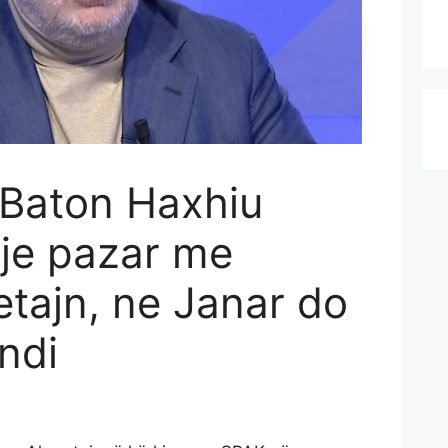
 Baton Haxhiu
eje pazar me
tajn, ne Janar do
endi