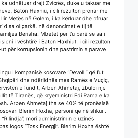
 ka udhëtuar drejt Zvicrës, duke u takuar me
ve, Baton Haxhiu, i cili rezulton pronar me
të Ilir Metës në Golem, i ka kërkuar dhe ofruar
r’ disa oligarkë, në denoncimet e tij të
miljes Berisha. Mbetet për t’u parë se sa i
oni i vështirë i Baton Haxhiut, i cili rezulton
-ut për korrupsionin dhe pastrimin e parave
ingu i kompanisë kosovare “Devolli” që fut
 Shqipëri dhe ndërlidhës mes Ramës e Vuçiç,
tervistën e fundit, Arben Ahmetaj, zbuloi një
llit të Tiranës, që kryeministri Edi Rama e ka
tesh. Arben Ahmetaj tha se 40% të pronësisë
 kosovari Blerim Hoxha, personi që në shkurt
“Rilindja”, mori administrimin e uzinës
pas logos “Tosk Energji”. Blerim Hoxha është