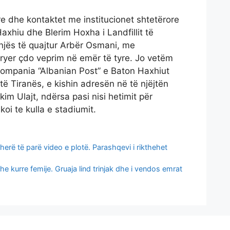
re dhe kontaktet me institucionet shtetërore
axhiu dhe Blerim Hoxha i Landfillit të
onjës të quajtur Arbër Osmani, me
ryer çdo veprim në emër të tyre. Jo vetëm
kompania “Albanian Post” e Baton Haxhiut
 të Tiranës, e kishin adresën në të njëjtën
kim Ulajt, ndërsa pasi nisi hetimit për
hkoi te kulla e stadiumit.
 herë të parë video e plotë. Parashqevi i rikthehet
he kurre femije. Gruaja lind trinjak dhe i vendos emrat