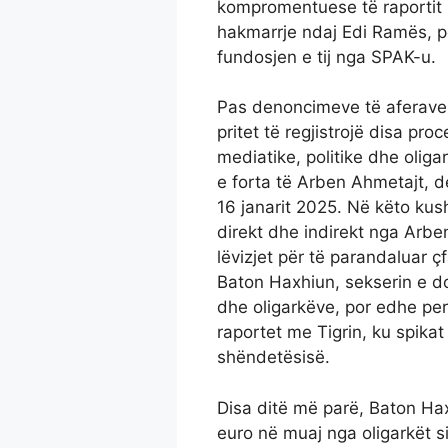
kompromentuese të raportit 
hakmarrje ndaj Edi Ramës, p
fundosjen e tij nga SPAK-u.
Pas denoncimeve të aferave
pritet të regjistrojë disa pr
mediatike, politike dhe olig
e forta të Arben Ahmetajt, de
16 janarit 2025. Në këto ku
direkt dhe indirekt nga Arb
lëvizjet për të parandaluar 
Baton Haxhiun, sekserin e 
dhe oligarkëve, por edhe pers
raportet me Tigrin, ku spikat
shëndetësisë.
Disa ditë më parë, Baton Haxh
euro në muaj nga oligarkët si