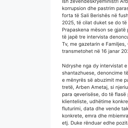
Ish zëvendëskryeministri Ar
korrupsion dhe pastrim paras
forta të Sali Berishës në fus
2025, të cilat duket se do të
Prapaskena mëson se gjatë 
të japë tre intervista denonc
Tv, me gazetarin e Familjes, Ç
transmetohet në 16 janar 20
Ndryshe nga dy intervistat 
shantazhuese, denoncime të 
e mënyrës së abuzimit me par
tretë, Arben Ametaj, si njer
para qeverisëse, do të flasë
klienteliste, udhëtime konkr
fluturimi, data dhe vende t
konkrete, emra dhe mbiemra 
etj. Duke rënduar edhe pozitat