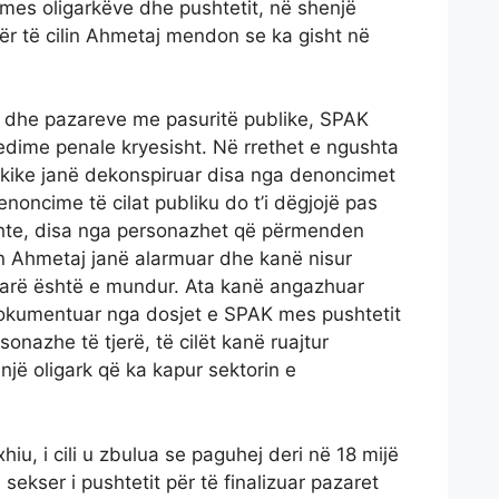
mes oligarkëve dhe pushtetit, në shenjë
ër të cilin Ahmetaj mendon se ka gisht në
 dhe pazareve me pasuritë publike, SPAK
ocedime penale kryesisht. Në rrethet e ngushta
arkike janë dekonspiruar disa nga denoncimet
noncime të cilat publiku do t’i dëgjojë pas
shte, disa nga personazhet që përmenden
en Ahmetaj janë alarmuar dhe kanë nisur
çfarë është e mundur. Ata kanë angazhuar
dokumentuar nga dosjet e SPAK mes pushtetit
onazhe të tjerë, të cilët kanë ruajtur
 një oligark që ka kapur sektorin e
iu, i cili u zbulua se paguhej deri në 18 mijë
 sekser i pushtetit për të finalizuar pazaret