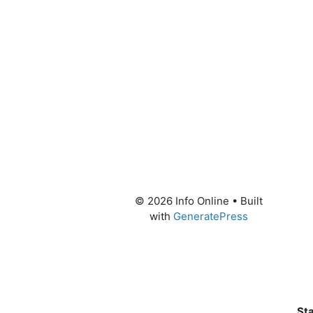
© 2026 Info Online
• Built
with
GeneratePress
Sta