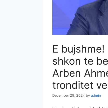
E bujshme!
shkon te b
Arben Ahme
tronditet v
December 29, 2024
by
admin