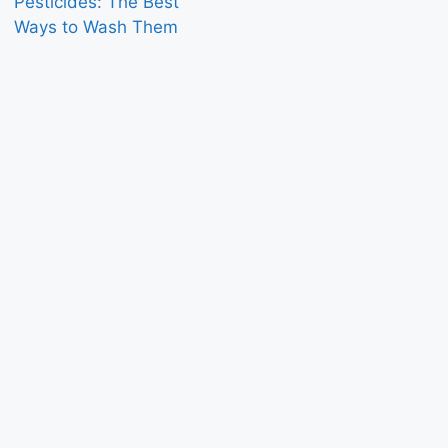
Pesticides: The Best
Ways to Wash Them