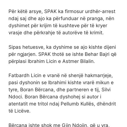
Për këtë arsye, SPAK ka firmosur urdhër-arrest
ndaj saj dhe ajo ka përfunduar në pranga, nën
dyshimet për krijim të kushteve për të kryer
vrasje dhe përkrahje të autorëve të krimit.
Sipas hetuesve, ka dyshime se ajo kishte dijeni
për ngjarjen. SPAK thotë se ishte Behar Bajri që
përplasi Ibrahim Licin e Astmer Bilalin.
Fatbardh Licin e vranë në shenjë hakmarrjeje,
pasi dyshonin se Ibrahimi kishte vrarë mikun e
tyre, Boran Bërcana, dhe partneren e tij, Silvi
Ndoci. Boran Bërcana dyshohej si autor i
atentatit me tritol ndaj Pellumb Kullës, dhëndrit
të Licëve.
Bërcana ishte shok me Gjin Ndojin, që u vra,