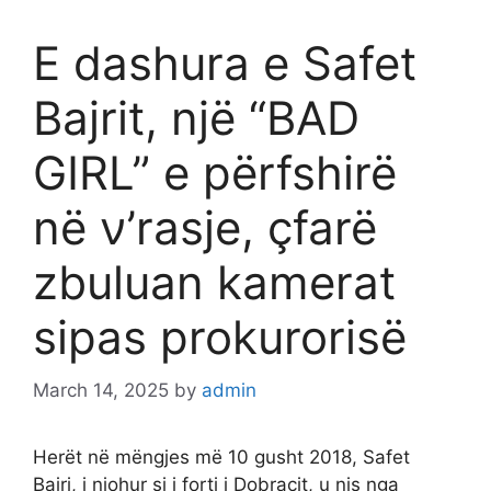
E dashura e Safet
Bajrit, një “BAD
GIRL” e përfshirë
në ν’rasje, çfarë
zbuluan kamerat
sipas prokurorisë
March 14, 2025
by
admin
Herët në mëngjes më 10 gusht 2018, Safet
Bajri, i njohur si i forti i Dobracit, u nis nga