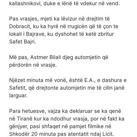
kallashnikovi, duke e lënë të vdekur në vend.
Pas vrasjes, mjeti ka lëvizur në drejtim të
Dobracit, ku ka hyrë në rrugicën që të çon te
lokali i Bajrave, ku dyshohet të ketë zbritur
Safet Bajri.
Më pas, Astmer Bilali djeg automjetin që
përdorën në vrasje.
Njëzet minuta më vonë, është E.A., e dashura e
Safetit, që drejtonte automjetin me të cilin janë
larguar.
Para hetuesve, vajza ka deklaruar se ka qenë
në Tiranë kur ka ndodhur vrasja, por në fakt ka
gënjyer, pasi shfaqet në pamjet filmike në
Shkodër 20 minuta pas atentatit ndaj Licit.