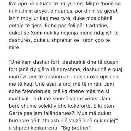
live apo në situata të ndryshme. Miqtë thonë se
nuk i dinin arsyet e ndarjes, por dinin se gjërat
ishin mbyllur keq mes tyre, duke mos dhënë
detaje të tjera. Edhe pas foli për tradhtinë,
duket se Xumi nuk ka ndjenja mërie ndaj ish të
dashurës, duke u shprehur se i uron çdo të
mirë.
“Unë kam dashur fort, dashurinë dhe të duash
fort janë dy gjëra të ndryshme, dashurinë e quaj
marrëzi, për të dashuruar… dashurova opsionin
më të keq. Unë asaj ia uroj më të mirën. Jam
edhe falënderues, më ka dhënë mësime si
mashkull. Ia di më shumë vlerat vetes. Jam
bërë shumë selektiv dhe kokëfortë. E kupton
Gerta pse jam falënderues?! Mua më duket
burrnore që t’i thuash një vajzë ‘unë nuk ndjej’”,
u shpreh konkurrenti i “Big Brother”.