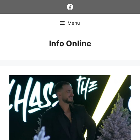
Skip
Facebook
to
content
Menu
Info Online