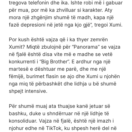
tregova telefonin dhe ika. Ishte robi më i gabuar
për mua, por më ka zhvilluar si karakter. Aty
mora një zhgënjim shumë të madh, kapa një
fazë depresioni në jetë nga kjo gjë”, tregoi Xumi.
Por kush është vajza që i ka thyer zemrën
Xumit? Miqtë zbulojnë për “Panorama” se vajza
në fjalë është disa vite më e madhe se vetë
konkurrenti i “Big Brother”. E ardhur nga një
martesë e dështuar me parë, dhe me një
fëmijë, burimet flasin se ajo dhe Xumi u njohën
nga miq të përbashkët dhe lidhja u bë shumë
shpejt intensive.
Për shumë muaj ata thuajse kanë jetuar së
bashku, duke u shndërruar në një lidhje të
konsoliduar. Vajza në fjalë, është një imazh i
njohur edhe në TikTok, ku shpesh herë del në