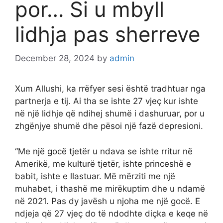
por… Si u mbyll
lidhja pas sherreve
December 28, 2024
by
admin
Xum Allushi, ka rrëfyer sesi është tradhtuar nga
partnerja e tij. Ai tha se ishte 27 vjeç kur ishte
në një lidhje që ndihej shumë i dashuruar, por u
zhgënjye shumë dhe pësoi një fazë depresioni.
“Me një gocë tjetër u ndava se ishte rritur në
Amerikë, me kulturë tjetër, ishte princeshë e
babit, ishte e llastuar. Më mërziti me një
muhabet, i thashë me mirëkuptim dhe u ndamë
në 2021. Pas dy javësh u njoha me një gocë. E
ndjeja që 27 vjeç do të ndodhte diçka e keqe në