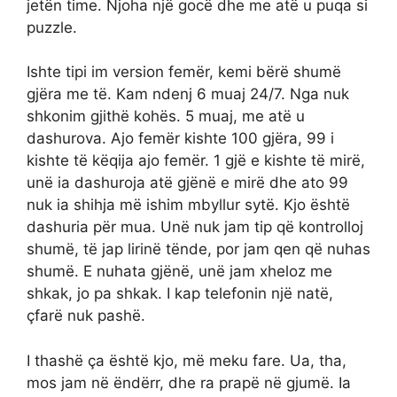
jetën time. Njoha një gocë dhe me atë u puqa si
puzzle.
Ishte tipi im version femër, kemi bërë shumë
gjëra me të. Kam ndenj 6 muaj 24/7. Nga nuk
shkonim gjithë kohës. 5 muaj, me atë u
dashurova. Ajo femër kishte 100 gjëra, 99 i
kishte të këqija ajo femër. 1 gjë e kishte të mirë,
unë ia dashuroja atë gjënë e mirë dhe ato 99
nuk ia shihja më ishim mbyllur sytë. Kjo është
dashuria për mua. Unë nuk jam tip që kontrolloj
shumë, të jap lirinë tënde, por jam qen që nuhas
shumë. E nuhata gjënë, unë jam xheloz me
shkak, jo pa shkak. I kap telefonin një natë,
çfarë nuk pashë.
I thashë ça është kjo, më meku fare. Ua, tha,
mos jam në ëndërr, dhe ra prapë në gjumë. Ia