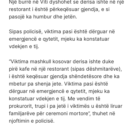
Një burrë në Viti dyshohet se derisa ishte në një
restorant i është përkeqësuar gjendja, e si
pasojë ka humbur dhe jetën.
Sipas policisë, viktima pasi është dërguar në
emergjencë e qytetit, mjeku ka konstatuar
vdekjen e tij.
“Viktima mashkull kosovar derisa ishte duke
pirë kafe në një restorant (sipas dëshmitarëve),
i është keqësuar gjendja shëndetësore dhe ka
mbetur pa shenja jete. Viktima pasi është
dërguar në emergjencë e qytetit, mjeku ka
konstatuar vdekjen e tij. Me vendim të
prokurorit, trupi i pa jetë i viktimës u është liruar
familjarëve për ceremoni mortore”, thuhet në
njoftimin e policisë.