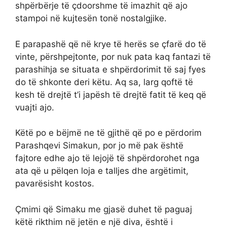
shpërbërje të çdoorshme të imazhit që ajo
stampoi në kujtesën tonë nostalgjike.
E parapashë që në krye të herës se çfarë do të
vinte, përshpejtonte, por nuk pata kaq fantazi të
parashihja se situata e shpërdorimit të saj fyes
do të shkonte deri këtu. Aq sa, larg qoftë të
kesh të drejtë t’i japësh të drejtë fatit të keq që
vuajti ajo.
Këtë po e bëjmë ne të gjithë që po e përdorim
Parashqevi Simakun, por jo më pak është
fajtore edhe ajo të lejojë të shpërdorohet nga
ata që u pëlqen loja e talljes dhe argëtimit,
pavarësisht kostos.
Çmimi që Simaku me gjasë duhet të paguaj
këtë rikthim në jetën e një diva, është i