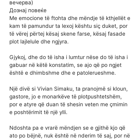
вечерва)
Дознај повеќе
Me emocione të ftohta dhe mëndje të kthjellët e
kam të pamundur ta lexoj kështu siç duket, por
të vërej përtej kësaj skene farse, kësaj fasade
plot lajlelule dhe ngjyra.
Gjykoj, dhe do të isha i lumtur nëse do të isha i
gabuar në këtë konstatim, se ajo që po ngjet
është e dhimbshme dhe e patolerueshme.
Një divë si Vivian Simaku, ta pranojmë si kloun,
gastore, jo e monarkëve të plotpushtetshëm,
por e atyre që duan të shesin veten me çmimin
e poshtërimit të një ylli.
Ndoshta pa e vrarë mëndjen se e gjithë kjo që
ato po bëjnë, nuk është në nderim të saj, por në