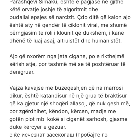
Parashqevi Simaku, është e pagjasë në gjithë
këtë orvatje joshje të algoritmit dhe
budallallepsjes së narcizit. Çdo ditë që kalon ajo
është aty në qendër të ciklonit viral, me shumë
përngjasim te roli i klounit që dukshëm, i kanë
dhënë të luaj asaj, altruistët dhe humanistët.
Ajo që nxorëm nga jeta cigane, po e rikthejmë
sërish atje, por tashmë më se të poshtëruar të
denigruar.
Vajza kavajse me buzëqeshjen që na marrosi
dikur, është katandisur në një grua të braktisur
që ka gjetur një shoqëri allasoj, që nuk qesh më,
por zgërdhihet, këndon, kërcen, madje me
gotën plot mbi kokë si ciganët sarhosh, gjasme
duke kërcyer e gëzuar.
е ќе исчезнат засекогаш (пробајте го