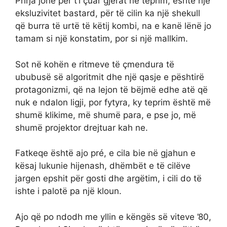
Prirja jonë për t’i çuar gjërat në teprim, është një
eksluzivitet bastard, për të cilin ka një shekull
që burra të urtë të këtij kombi, na e kanë lënë jo
tamam si një konstatim, por si një mallkim.
Sot në kohën e ritmeve të çmendura të
ububusë së algoritmit dhe një qasje e pështirë
protagonizmi, që na lejon të bëjmë edhe atë që
nuk e ndalon ligji, por fytyra, ky teprim është më
shumë klikime, më shumë para, e pse jo, më
shumë projektor drejtuar kah ne.
Fatkeqe është ajo pré, e cila bie në gjahun e
kësaj lukunie hijenash, dhëmbët e të cilëve
jargen epshit për gosti dhe argëtim, i cili do të
ishte i palotë pa një kloun.
Ajo që po ndodh me yllin e këngës së viteve ’80,