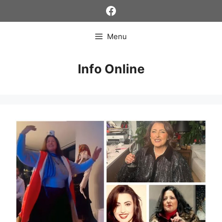
Skip
Facebook
to
content
Menu
Info Online