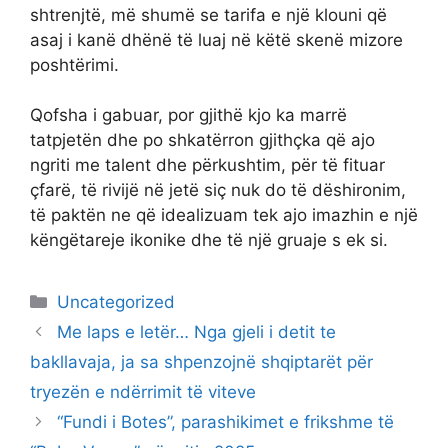
shtrenjtë, më shumë se tarifa e një klouni që
asaj i kanë dhënë të luaj në këtë skenë mizore
poshtërimi.
Qofsha i gabuar, por gjithë kjo ka marrë
tatpjetën dhe po shkatërron gjithçka që ajo
ngriti me talent dhe përkushtim, për të fituar
çfarë, të rivijë në jetë siç nuk do të dëshironim,
të paktën ne që idealizuam tek ajo imazhin e një
këngëtareje ikonike dhe të një gruaje s ek si.
Categories
Uncategorized
Me laps e letër… Nga gjeli i detit te
bakllavaja, ja sa shpenzojnë shqiptarët për
tryezën e ndërrimit të viteve
“Fundi i Botes”, parashikimet e frikshme të