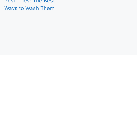
Pesticides: The Best
Ways to Wash Them