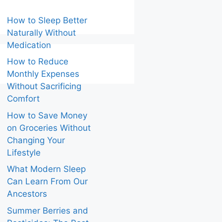
How to Sleep Better
Naturally Without
Medication
How to Reduce
Monthly Expenses
Without Sacrificing
Comfort
How to Save Money
on Groceries Without
Changing Your
Lifestyle
What Modern Sleep
Can Learn From Our
Ancestors
Summer Berries and