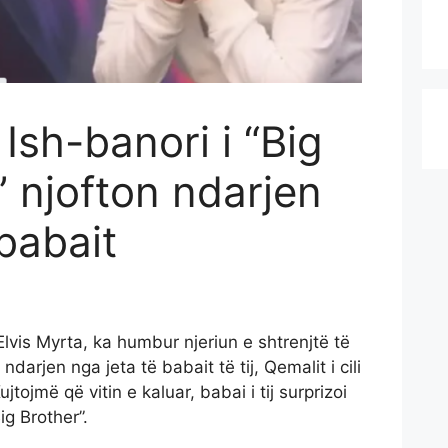
Ish-banori i “Big
” njofton ndarjen
 babait
 Elvis Myrta, ka humbur njeriun e shtrenjtë të
ndarjen nga jeta të babait të tij, Qemalit i cili
jtojmë që vitin e kaluar, babai i tij surprizoi
ig Brother”.