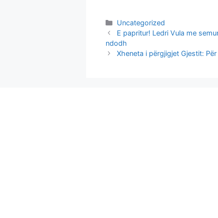
Categories
Uncategorized
E papritur! Ledri Vula me sem
ndodh
Xheneta i përgjigjet Gjestit: P