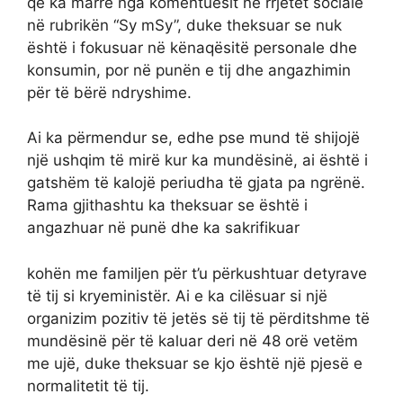
që ka marrë nga komentuesit në rrjetet sociale
në rubrikën “Sy mSy”, duke theksuar se nuk
është i fokusuar në kënaqësitë personale dhe
konsumin, por në punën e tij dhe angazhimin
për të bërë ndryshime.
Ai ka përmendur se, edhe pse mund të shijojë
një ushqim të mirë kur ka mundësinë, ai është i
gatshëm të kalojë periudha të gjata pa ngrënë.
Rama gjithashtu ka theksuar se është i
angazhuar në punë dhe ka sakrifikuar
kohën me familjen për t’u përkushtuar detyrave
të tij si kryeministër. Ai e ka cilësuar si një
organizim pozitiv të jetës së tij të përditshme të
mundësinë për të kaluar deri në 48 orë vetëm
me ujë, duke theksuar se kjo është një pjesë e
normalitetit të tij.