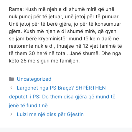
Rama: Kush më njeh e di shumë mirë që unë
nuk punoj për të jetuar, unë jetoj për të punuar.
Unë jetoj për të bërë gjëra, jo për të konsumuar
gjëra. Kush më njeh e di shumë mirë, që qysh
se jam bërë kryeministër mund të kem dalë në
restorante nuk e di, thuajse në 12 vjet tanimë të
të them 30 herë në total. Janë shumë. Dhe nga
këto 25 me siguri me familjen.
Categories
Uncategorized
Largohet nga PS Braçe? SHPËRTHEN
deputeti i PS: Do them disa gjëra që mund të
jenë të fundit në
Luizi me një diss për Gjestin