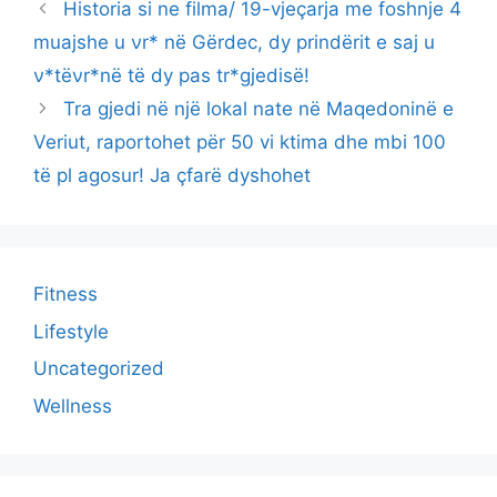
Historia si ne filma/ 19-vjeçarja me foshnje 4
muajshe u νr* në Gërdec, dy prindërit e saj u
ν*tëνr*në të dy pas tr*gjedisë!
Tra gjedi në një lokal nate në Maqedoninë e
Veriut, raportohet për 50 vi ktima dhe mbi 100
të pl agosur! Ja çfarë dyshohet
Fitness
Lifestyle
Uncategorized
Wellness