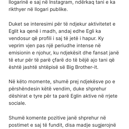
llogarinë e saj në Instagram, ndërkaq tani e ka
rikthyer në llogari publike.
Duket se interesimi për të ndjekur aktivitetet e
Eglit ka qenë i madh, andaj edhe Egli ka
vendosur që profili i saj të jetë i hapur. Ky
veprim vjen pas një periudhe intense në
emisionin e njohur, ku ndjekësit dhe fansat janë
të etur për të parë çfarë do të bëjë ajo tani që
është jashtë shtëpisë së Big Brother-it.
Në këto momente, shumë prej ndjekësve po e
përshëndesin këtë vendim, duke shprehur
dëshirat e tyre për ta parë Eglin aktive në rrjete
sociale.
Shumë komente pozitive janë shprehur në
postimet e saj të fundit, disa madje sugjerojnë