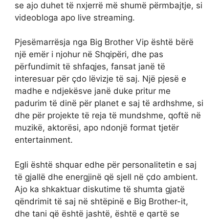
se ajo duhet të nxjerrë më shumë përmbajtje, si
videobloga apo live streaming.
Pjesëmarrësja nga Big Brother Vip është bërë
një emër i njohur në Shqipëri, dhe pas
përfundimit të shfaqjes, fansat janë të
interesuar për çdo lëvizje të saj. Një pjesë e
madhe e ndjekësve janë duke pritur me
padurim të dinë për planet e saj të ardhshme, si
dhe për projekte të reja të mundshme, qoftë në
muzikë, aktorësi, apo ndonjë format tjetër
entertainment.
Egli është shquar edhe për personalitetin e saj
të gjallë dhe energjinë që sjell në çdo ambient.
Ajo ka shkaktuar diskutime të shumta gjatë
qëndrimit të saj në shtëpinë e Big Brother-it,
dhe tani që është jashtë, është e qartë se