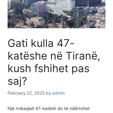
Gati kulla 47-
katëshe në Tiranë,
kush fshihet pas
saj?
February 22, 2025
by
admin
Një rrokaqiell 47-katësh do të ndërtohet