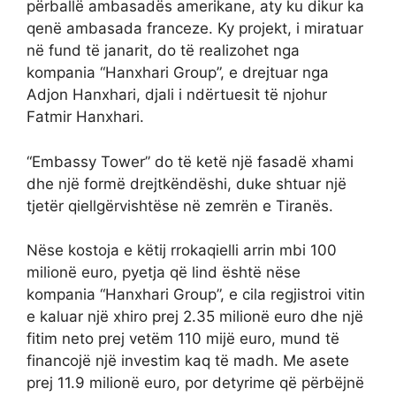
përballë ambasadës amerikane, aty ku dikur ka
qenë ambasada franceze. Ky projekt, i miratuar
në fund të janarit, do të realizohet nga
kompania “Hanxhari Group”, e drejtuar nga
Adjon Hanxhari, djali i ndërtuesit të njohur
Fatmir Hanxhari.
“Embassy Tower” do të ketë një fasadë xhami
dhe një formë drejtkëndëshi, duke shtuar një
tjetër qiellgërvishtëse në zemrën e Tiranës.
Nëse kostoja e këtij rrokaqielli arrin mbi 100
milionë euro, pyetja që lind është nëse
kompania “Hanxhari Group”, e cila regjistroi vitin
e kaluar një xhiro prej 2.35 milionë euro dhe një
fitim neto prej vetëm 110 mijë euro, mund të
financojë një investim kaq të madh. Me asete
prej 11.9 milionë euro, por detyrime që përbëjnë