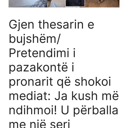
Gjen thesarin e
bujshëm/
Pretendimi i
pazakontë i
pronarit që shokoi
mediat: Ja kush më
ndihmoi! U përballa
me një seri