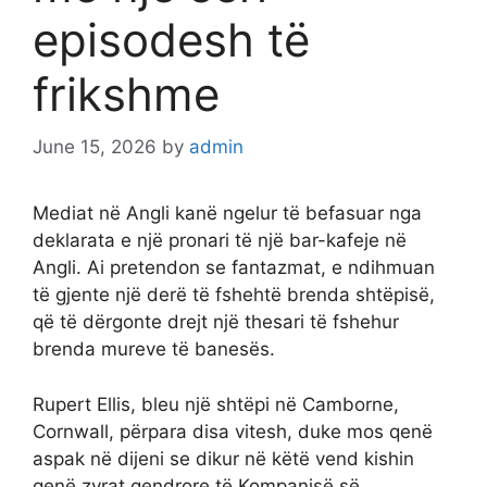
episodesh të
frikshme
June 15, 2026
by
admin
Mediat në Angli kanë ngelur të befasuar nga
deklarata e një pronari të një bar-kafeje në
Angli. Ai pretendon se fantazmat, e ndihmuan
të gjente një derë të fshehtë brenda shtëpisë,
që të dërgonte drejt një thesari të fshehur
brenda mureve të banesës.
Rupert Ellis, bleu një shtëpi në Camborne,
Cornwall, përpara disa vitesh, duke mos qenë
aspak në dijeni se dikur në këtë vend kishin
qenë zyrat qendrore të Kompanisë së