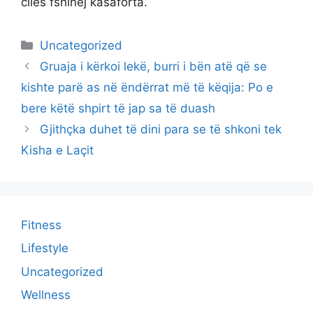
cilës fshihej kasaforta.
Categories
Uncategorized
Gruaja i kërkoi lekë, burri i bën atë që se
kishte parë as në ëndërrat më të këqija: Po e
bere këtë shpirt të jap sa të duash
Gjithçka duhet të dini para se të shkoni tek
Kisha e Laçit
Fitness
Lifestyle
Uncategorized
Wellness