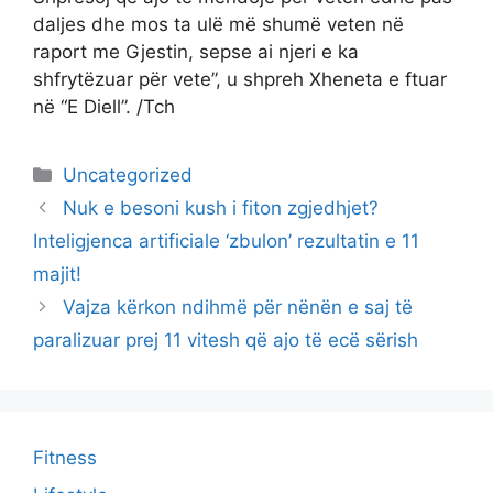
daljes dhe mos ta ulë më shumë veten në
raport me Gjestin, sepse ai njeri e ka
shfrytëzuar për vete”, u shpreh Xheneta e ftuar
në “E Diell”. /Tch
Categories
Uncategorized
Nuk e besoni kush i fiton zgjedhjet?
Inteligjenca artificiale ‘zbulon’ rezultatin e 11
majit!
Vajza kërkon ndihmë për nënën e saj të
paralizuar prej 11 vitesh që ajo të ecë sërish
Fitness