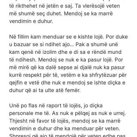
të rikthehet në jetën e saj. Ta vlerësojë veten
më shumë seç duhet. Mendoj se ka marrë
vendimin e duhur.
Në fillim kam menduar se e kishte lojë. Por duke
u bazuar se si ndihet ajo… Pak a shumë unë
kam qenë në izolim dhe e di sa e rëndë mund
të ndihesh. Mendoj se nuk e ka pasur lojë. Por
më mirë që ka dalë sepse ai djalë nuk ka pasur
kurrë respekt për të, vetëm e ka shfrytëzuar për
qejfin e vetë dhe nuk e mendoj se ishte diçka e
duhur që ai ta ulte atë femër.
Unë po flas në raport të lojës, jo diçka
personale me të. As nuk e pëlqej as nuk e urrej.
Thjesht në favor të lojës, mendoj se ka marrë
vendimin e duhur dhe ka menduar për veten.
Shpresoj që ajo të mendojë për veten edhe pas