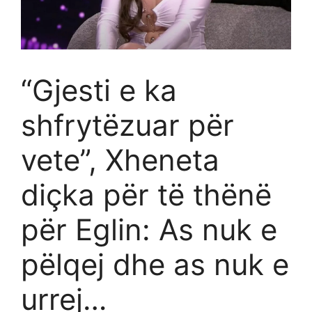
“Gjesti e ka
shfrytëzuar për
vete”, Xheneta
diçka për të thënë
për Eglin: As nuk e
pëlqej dhe as nuk e
urrej…