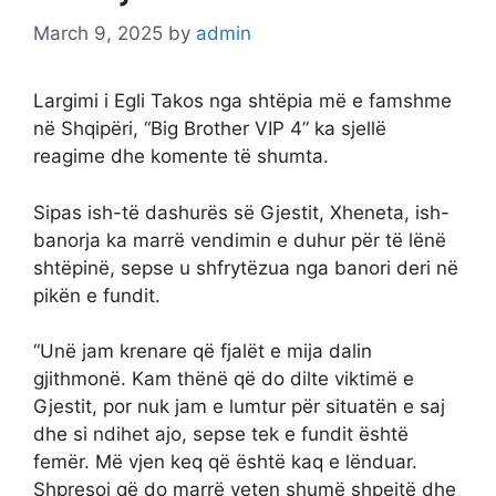
March 9, 2025
by
admin
Largimi i Egli Takos nga shtëpia më e famshme
në Shqipëri, “Big Brother VIP 4” ka sjellë
reagime dhe komente të shumta.
Sipas ish-të dashurës së Gjestit, Xheneta, ish-
banorja ka marrë vendimin e duhur për të lënë
shtëpinë, sepse u shfrytëzua nga banori deri në
pikën e fundit.
“Unë jam krenare që fjalët e mija dalin
gjithmonë. Kam thënë që do dilte viktimë e
Gjestit, por nuk jam e lumtur për situatën e saj
dhe si ndihet ajo, sepse tek e fundit është
femër. Më vjen keq që është kaq e lënduar.
Shpresoj që do marrë veten shumë shpejtë dhe