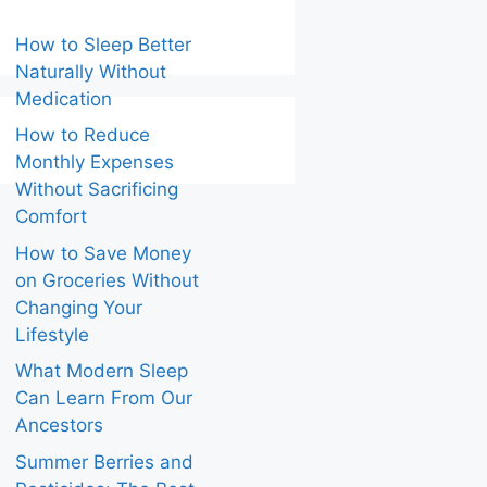
How to Sleep Better
Naturally Without
Medication
How to Reduce
Monthly Expenses
Without Sacrificing
Comfort
How to Save Money
on Groceries Without
Changing Your
Lifestyle
What Modern Sleep
Can Learn From Our
Ancestors
Summer Berries and