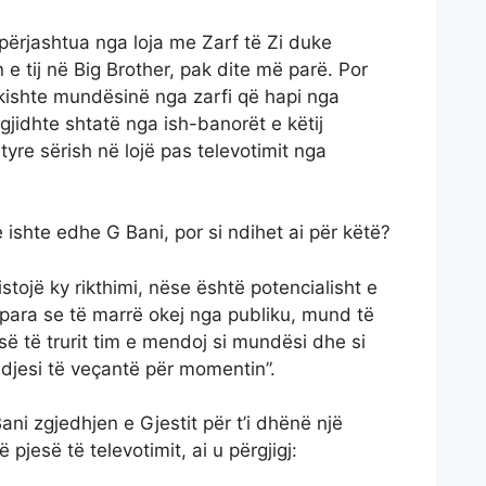
 përjashtua nga loja me Zarf të Zi duke
e tij në Big Brother, pak dite më parë. Por
ishte mundësinë nga zarfi që hapi nga
zgjidhte shtatë nga ish-banorët e këtij
j tyre sërish në lojë pas televotimit nga
 ishte edhe G Bani, por si ndihet ai për këtë?
istojë ky rikthimi, nëse është potencialisht e
para se të marrë okej nga publiku, mund të
esë të trurit tim e mendoj si mundësi dhe si
djesi të veçantë për momentin”.
ni zgjedhjen e Gjestit për t’i dhënë një
pjesë të televotimit, ai u përgjigj: