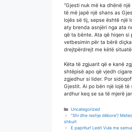
“Gjesti nuk më ka dhënë një
të më japë një shans as Gjes
lojës së tij, sepse është një 
aty brenda asnjëri nga ata n
që ta bënte. Ata që hiqen si po
vetbesimin për ta bërë diçka 
drejtpërdrejt me këtë situatë
Këta të zgjuarit që e kanë z
shtëpisë apo që vjedh cigare
zgjedhur si lider. Por sidoqof
Gjestit. Ai po bën një lojë t
ardhur keq se sa të mjerë janë
Categories
Uncategorized
“Shi dhe reshje dëbore”/ Meteor
shkurt
E papritur! Ledri Vula me sem