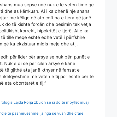
 shans mua sepse unë nuk e lë veten time që
ti dhe as kërrkush. Ai i ka dhënë një shans
lojtar me këllqe që ato coftina e tjera që janë
uk do të kishte forcën dhe besimin tek vetja
litikisht korrekt, hipokritët e tjerë. Ai e ka
të tillë meqë është edhe vetë i përfshirë
n që ka ekzistuar midis meje dhe atij.
gjedh për lider për arsye se nuk bën punët e
t. Nuk e di se për cilën arsye e kanë
të të gjithë ata janë kthyer në fansat e
ë shkëlqyeshme me veten e tij por është për të
 ata oborrtarët e tij.”
ologia Lajda Porja zbulon se si do të mbyllet muaji
undje te pasherueshme, ja nga se vuan dhe cfare