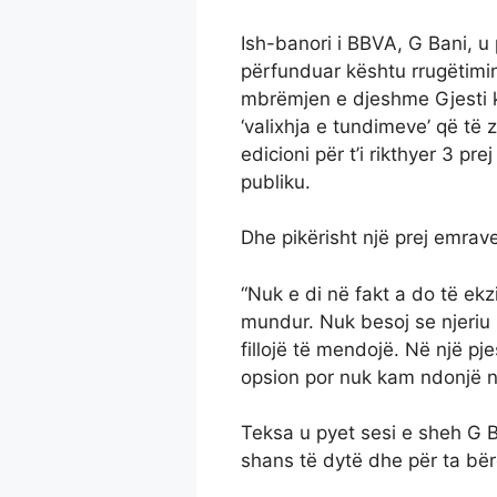
Ish-banori i BBVA, G Bani, u
përfunduar kështu rrugëtimin 
mbrëmjen e djeshme Gjesti k
‘valixhja e tundimeve’ që të 
edicioni për t’i rikthyer 3 pre
publiku.
Dhe pikërisht një prej emrave
“Nuk e di në fakt a do të ekz
mundur. Nuk besoj se njeriu 
fillojë të mendojë. Në një pj
opsion por nuk kam ndonjë n
Teksa u pyet sesi e sheh G Ba
shans të dytë dhe për ta bërë 