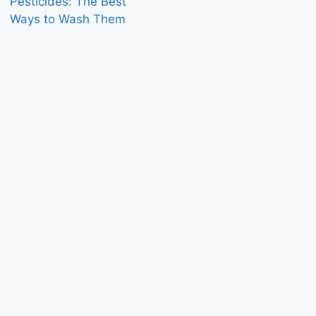
Pesticides: The Best
Ways to Wash Them