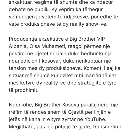
shkaktuar reagime të shumta dhe ka ndezur
debate në publik. Ky veprim ka tërhequr
vëmendjen jo vetëm të ndjekësve, por edhe të
vetë produksioneve të dy reality show-ve.
Producentja ekzekutive e Big Brother VIP
Albania, Olsa Muhameti, reagoi përmes një
postimi në rrjetet sociale duke hedhur kunja
ndaj edicionit kosovar, duke nënkuptuar një
tension mes dy produksioneve. Komenti i saj ka
shtuar më shumë kuriozitet mbi marrëdhëniet
mes këtyre dy reality-ve dhe strategjitë e tyre
të prodhimit.
Ndërkohë, Big Brother Kosova paralajmëroi një
rrëfim të rëndësishëm të Gjestit për linjën e
jetës në kanalin e tyre zyrtar në YouTube.
Megjithatë, pas një pritjeje të gjatë, transmetimi