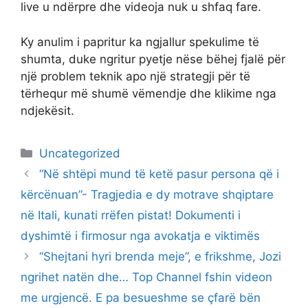
live u ndërpre dhe videoja nuk u shfaq fare.
Ky anulim i papritur ka ngjallur spekulime të
shumta, duke ngritur pyetje nëse bëhej fjalë për
një problem teknik apo një strategji për të
tërhequr më shumë vëmendje dhe klikime nga
ndjekësit.
Categories
Uncategorized
“Në shtëpi mund të ketë pasur persona që i
kërcënuan”- Tragjedia e dy motrave shqiptare
në Itali, kunati rrëfen pistat! Dokumenti i
dyshimtë i firmosur nga avokatja e viktimës
“Shejtani hyri brenda meje”, e frikshme, Jozi
ngrihet natën dhe… Top Channel fshin videon
me urgjencë. E pa besueshme se çfarë bën