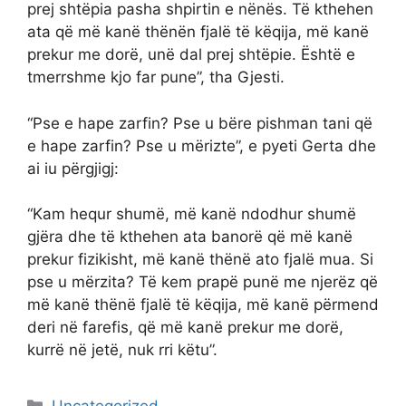
prej shtëpia pasha shpirtin e nënës. Të kthehen
ata që më kanë thënën fjalë të këqija, më kanë
prekur me dorë, unë dal prej shtëpie. Është e
tmerrshme kjo far pune”, tha Gjesti.
“Pse e hape zarfin? Pse u bëre pishman tani që
e hape zarfin? Pse u mërizte”, e pyeti Gerta dhe
ai iu përgjigj:
“Kam hequr shumë, më kanë ndodhur shumë
gjëra dhe të kthehen ata banorë që më kanë
prekur fizikisht, më kanë thënë ato fjalë mua. Si
pse u mërzita? Të kem prapë punë me njerëz që
më kanë thënë fjalë të këqija, më kanë përmend
deri në farefis, që më kanë prekur me dorë,
kurrë në jetë, nuk rri këtu”.
Categories