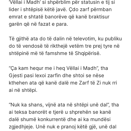
‘Vëllai i Madh’ si shpërblim për statusin e tij si
lider i shtëpisë këtë javë. Çdo zarf përmban
emrat e shtatë banorëve që kanë braktisur
garën që në fazat e para.
Të gjithë ata do të dalin në televotim, ku publiku
do të vendosë të rikthejë vetëm tre prej tyre në
shtëpinë më të famshme të Shqipërisë.
“Ça kam hequr me i heq Vëllai i Madh”, tha
Gjesti pasi lexoi zarfin dhe shtoi se nëse
kthehen ata që kanë dalë me Zarf të Zi nuk rri
ai në shtëpi.
“Nuk ka shans, vijnë ata në shtëpi unë dal”, tha
ai teksa banorët e tjerë u shprehën se kanë
dalë shumë konkurrentë dhe ai ka mundësi
zgjedhjeje. Unë nuk e pranoj këtë gjë, unë dal