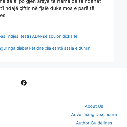
 dhe se ai po gjen arsye të rreme që të ndahet
t’i ndajë çiftin në fjalë duke mos e parë të
es.
s lindjes, testi i ADN-së zbulon diçka të
ur nga diabetikët dhe cila është sasia e duhur
Facebook
About Us
Advertising Disclosure
Author Guidelines