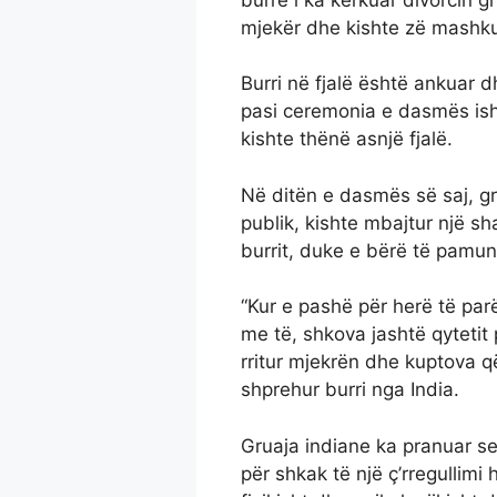
mjekër dhe kishte zë mashkul
Burri në fjalë është ankuar 
pasi ceremonia e dasmës ish
kishte thënë asnjë fjalë.
Në ditën e dasmës së saj, gru
publik, kishte mbajtur një sh
burrit, duke e bërë të pamund
“Kur e pashë për herë të par
me të, shkova jashtë qytetit
rritur mjekrën dhe kuptova që 
shprehur burri nga India.
Gruaja indiane ka pranuar se
për shkak të një ç’rregullimi