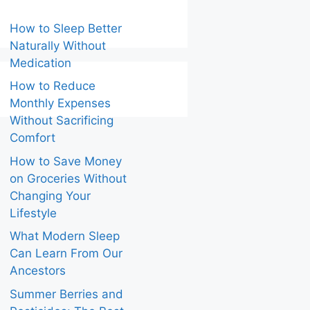
How to Sleep Better
Naturally Without
Medication
How to Reduce
Monthly Expenses
Without Sacrificing
Comfort
How to Save Money
on Groceries Without
Changing Your
Lifestyle
What Modern Sleep
Can Learn From Our
Ancestors
Summer Berries and