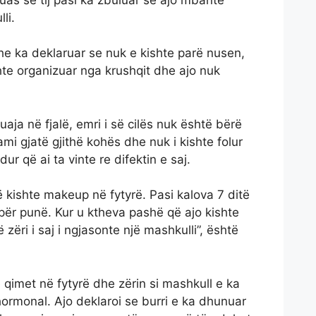
li.
dhe ka deklaruar se nuk e kishte parë nusen,
te organizuar nga krushqit dhe ajo nuk
aja në fjalë, emri i së cilës nuk është bërë
ami gjatë gjithë kohës dhe nuk i kishte folur
ur që ai ta vinte re difektin e saj.
ë kishte makeup në fytyrë. Pasi kalova 7 ditë
 për punë. Kur u ktheva pashë që ajo kishte
zëri i saj i ngjasonte një mashkulli”, është
 qimet në fytyrë dhe zërin si mashkull e ka
 hormonal. Ajo deklaroi se burri e ka dhunuar