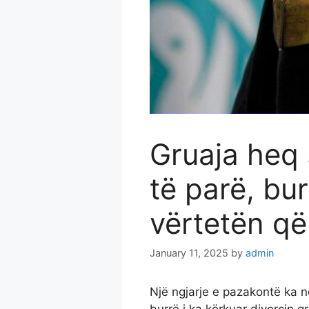
Gruaja heq
të parë, bur
vërtetën që
January 11, 2025
by
admin
Një ngjarje e pazakontë ka n
burrë i ka kërkuar divorcin g