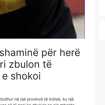
 shaminë për herë
ri zbulon të
 e shokoi
dodhur në një provincë të Indisë, ku një
ruas së tij pasi ka zbuluar se ajo mbante