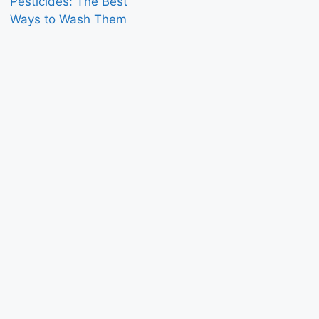
Pesticides: The Best
Ways to Wash Them