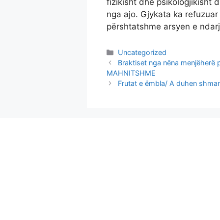
fizikisht dhe psikologjikisht
nga ajo. Gjykata ka refuzuar 
përshtatshme arsyen e ndarj
Categories
Uncategorized
Braktiset nga nëna menjëherë pa
MAHNITSHME
Frutat e ëmbla/ A duhen shmang