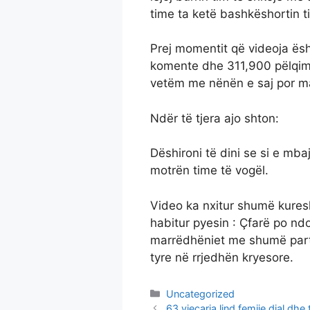
time ta ketë bashkëshortin t
Prej momentit që videoja ës
komente dhe 311,900 pëlqime
vetëm me nënën e saj por m
Ndër të tjera ajo shton:
Dëshironi të dini se si e mbaj
motrën time të vogël.
Video ka nxitur shumë kuresh
habitur pyesin : Çfarë po ndo
marrëdhëniet me shumë partn
tyre në rrjedhën kryesore.
Categories
Uncategorized
63 vjecarja lind femije djal dhe