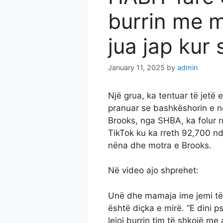
burrin me 
jua jap kur
January 11, 2025
by
admin
Një grua, ka tentuar të jetë 
pranuar se bashkëshorin e 
Brooks, nga SHBA, ka folur rr
TikTok ku ka rreth 92,700 nd
nëna dhe motra e Brooks.
Në video ajo shprehet:
Unë dhe mamaja ime jemi të
është diçka e mirë. “E dini 
lejoj burrin tim të shkojë me 