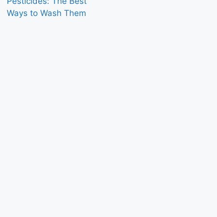
Pesticides: The Best
Ways to Wash Them