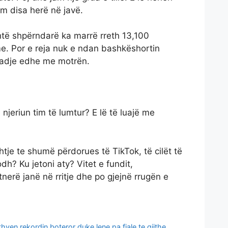
im disa herë në javë.
htë shpërndarë ka marrë rreth 13,100
. Por e reja nuk e ndan bashkëshortin
adje edhe me motrën.
 njeriun tim të lumtur? E lë të luajë me
tje te shumë përdorues të TikTok, të cilët të
dh? Ku jetoni aty? Vitet e fundit,
erë janë në rritje dhe po gjejnë rrugën e
 thyen rekordin boteror duke lene pa fjale te gjithe