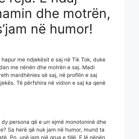
mamin dhe motrën,
 s’jam në humor!
e hapur me ndjekësit e saj në Tik Tok, duke
ndan me nënën dhe motrën e saj. Madi
eth mardhënies së saj, në profilin e saj
jekës. Të përfshira në vidion e saj ka qenë
 dy persona që e urr ejmë monotoninë dhe
pse? Sa herë që nuk jam në humor, mund ta
atë. Po, unë jam një grua e tillë. E lë nënën