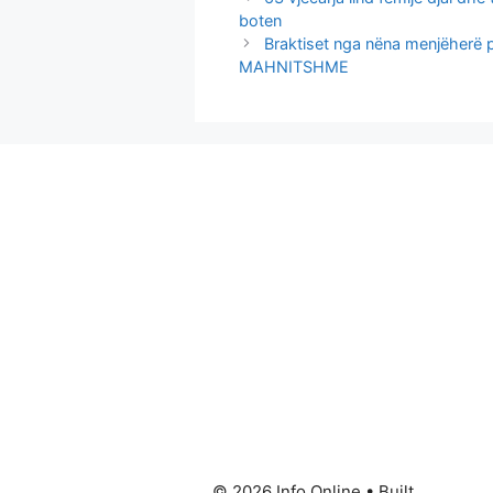
boten
Braktiset nga nëna menjëherë pa
MAHNITSHME
© 2026 Info Online
• Built