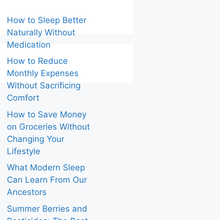
How to Sleep Better
Naturally Without
Medication
How to Reduce
Monthly Expenses
Without Sacrificing
Comfort
How to Save Money
on Groceries Without
Changing Your
Lifestyle
What Modern Sleep
Can Learn From Our
Ancestors
Summer Berries and