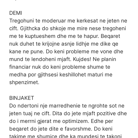
DEMI
Tregohuni te moderuar me kerkesat ne jeten ne
cift. Gjithcka do shkoje me mire nese tregoheni
me te kuptueshem dhe me te hapur. Beqaret
nuk duhet te krijojne asnje lidhje me dike qe
kane ne pune. Do keni probleme me vone dhe
mund te lendoheni mjaft. Kujdes! Ne planin
financiar nuk do keni probleme shume te
medha por gjithsesi keshillohet maturi me
shpenzimet.
BINJAKET
Do ndertoni nje marredhenie te ngrohte sot ne
jeten tuaj ne cift. Dita do jete mjaft pozitive dhe
do i merrni gjerat me optimizem. Edhe per
beqaret do jete dite e favorshme. Do keni
takime me shumice dhe ka mundesi te takoni