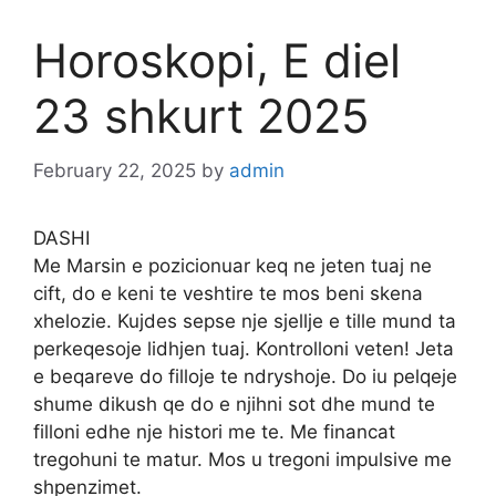
Horoskopi, E diel
23 shkurt 2025
February 22, 2025
by
admin
DASHI
Me Marsin e pozicionuar keq ne jeten tuaj ne
cift, do e keni te veshtire te mos beni skena
xhelozie. Kujdes sepse nje sjellje e tille mund ta
perkeqesoje lidhjen tuaj. Kontrolloni veten! Jeta
e beqareve do filloje te ndryshoje. Do iu pelqeje
shume dikush qe do e njihni sot dhe mund te
filloni edhe nje histori me te. Me financat
tregohuni te matur. Mos u tregoni impulsive me
shpenzimet.