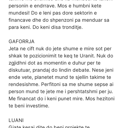
personin e endrrave. Mos e humbni kete
mundesi! Do e leni pas dore sektorin e
financave dhe do shpenzoni pa menduar sa
para keni. Do keni disa tronditje.
GAFORRJA
Jeta ne cift nuk do jete shume e mire sot per
shkak te pozicionimit te keq te Uranit. Nuk do
zgjidhni dot as momentin e duhur per te
diskutuar, prandaj do lindin debate. Nese jeni
ende vete, planetet mund te sjellin takime te
rendesishme. Perfitoni sa me shume sepse ai
person mund te jete me i pershtatshmi per ju.
Me financat do i keni punet mire. Mos hezitoni
te beni investime.
LUANI
Gjate kesaj dite do beni projekte te