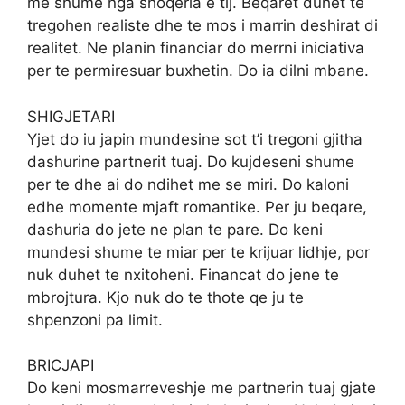
me shume nga shoqeria e tij. Beqaret duhet te
tregohen realiste dhe te mos i marrin deshirat di
realitet. Ne planin financiar do merrni iniciativa
per te permiresuar buxhetin. Do ia dilni mbane.
SHIGJETARI
Yjet do iu japin mundesine sot t’i tregoni gjitha
dashurine partnerit tuaj. Do kujdeseni shume
per te dhe ai do ndihet me se miri. Do kaloni
edhe momente mjaft romantike. Per ju beqare,
dashuria do jete ne plan te pare. Do keni
mundesi shume te miar per te krijuar lidhje, por
nuk duhet te nxitoheni. Financat do jene te
mbrojtura. Kjo nuk do te thote qe ju te
shpenzoni pa limit.
BRICJAPI
Do keni mosmarreveshje me partnerin tuaj gjate