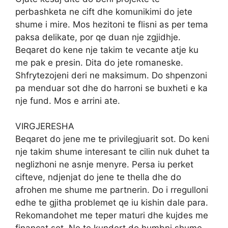
perbashketa ne cift dhe komunikimi do jete
shume i mire. Mos hezitoni te flisni as per tema
paksa delikate, por qe duan nje zgjidhje.
Beqaret do kene nje takim te vecante atje ku
me pak e presin. Dita do jete romaneske.
Shfrytezojeni deri ne maksimum. Do shpenzoni
pa menduar sot dhe do harroni se buxheti e ka
nje fund. Mos e arrini ate.
VIRGJERESHA
Beqaret do jene me te privilegjuarit sot. Do keni
nje takim shume interesant te cilin nuk duhet ta
neglizhoni ne asnje menyre. Persa iu perket
cifteve, ndjenjat do jene te thella dhe do
afrohen me shume me partnerin. Do i rregulloni
edhe te gjitha problemet qe iu kishin dale para.
Rekomandohet me teper maturi dhe kujdes me