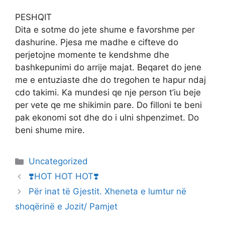
PESHQIT
Dita e sotme do jete shume e favorshme per
dashurine. Pjesa me madhe e cifteve do
perjetojne momente te kendshme dhe
bashkepunimi do arrije majat. Beqaret do jene
me e entuziaste dhe do tregohen te hapur ndaj
cdo takimi. Ka mundesi qe nje person t’iu beje
per vete qe me shikimin pare. Do filloni te beni
pak ekonomi sot dhe do i ulni shpenzimet. Do
beni shume mire.
Categories
Uncategorized
❣️HOT HOT HOT❣️
Për inat të Gjestit. Xheneta e lumtur në
shoqërinë e Jozit/ Pamjet