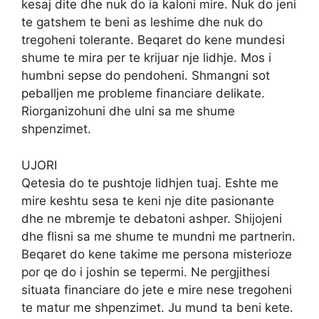
kesaj dite dhe nuk do ia kaloni mire. Nuk do jeni
te gatshem te beni as leshime dhe nuk do
tregoheni tolerante. Beqaret do kene mundesi
shume te mira per te krijuar nje lidhje. Mos i
humbni sepse do pendoheni. Shmangni sot
peballjen me probleme financiare delikate.
Riorganizohuni dhe ulni sa me shume
shpenzimet.
UJORI
Qetesia do te pushtoje lidhjen tuaj. Eshte me
mire keshtu sesa te keni nje dite pasionante
dhe ne mbremje te debatoni ashper. Shijojeni
dhe flisni sa me shume te mundni me partnerin.
Beqaret do kene takime me persona misterioze
por qe do i joshin se tepermi. Ne pergjithesi
situata financiare do jete e mire nese tregoheni
te matur me shpenzimet. Ju mund ta beni kete.