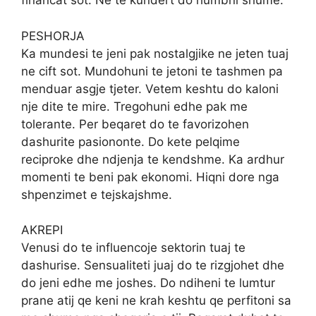
financat sot. Ne te kundert do humbni shume.
PESHORJA
Ka mundesi te jeni pak nostalgjike ne jeten tuaj
ne cift sot. Mundohuni te jetoni te tashmen pa
menduar asgje tjeter. Vetem keshtu do kaloni
nje dite te mire. Tregohuni edhe pak me
tolerante. Per beqaret do te favorizohen
dashurite pasiononte. Do kete pelqime
reciproke dhe ndjenja te kendshme. Ka ardhur
momenti te beni pak ekonomi. Hiqni dore nga
shpenzimet e tejskajshme.
AKREPI
Venusi do te influencoje sektorin tuaj te
dashurise. Sensualiteti juaj do te rizgjohet dhe
do jeni edhe me joshes. Do ndiheni te lumtur
prane atij qe keni ne krah keshtu qe perfitoni sa