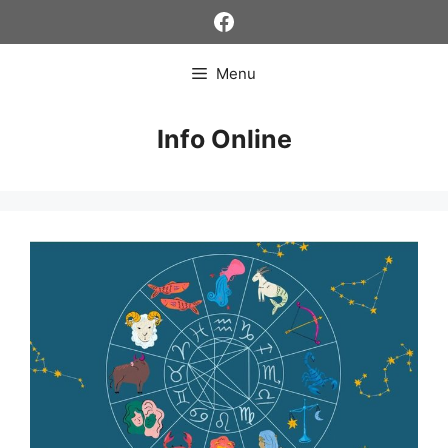
Skip
Facebook
to
content
Menu
Info Online