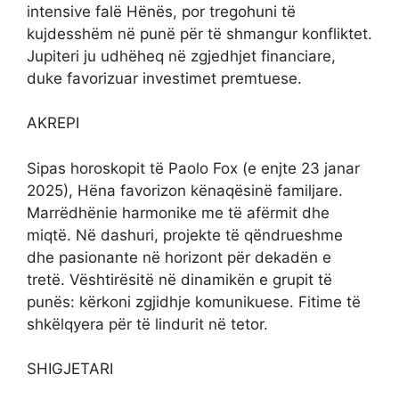
intensive falë Hënës, por tregohuni të
kujdesshëm në punë për të shmangur konfliktet.
Jupiteri ju udhëheq në zgjedhjet financiare,
duke favorizuar investimet premtuese.
AKREPI
Sipas horoskopit të Paolo Fox (e enjte 23 janar
2025), Hëna favorizon kënaqësinë familjare.
Marrëdhënie harmonike me të afërmit dhe
miqtë. Në dashuri, projekte të qëndrueshme
dhe pasionante në horizont për dekadën e
tretë. Vështirësitë në dinamikën e grupit të
punës: kërkoni zgjidhje komunikuese. Fitime të
shkëlqyera për të lindurit në tetor.
SHIGJETARI