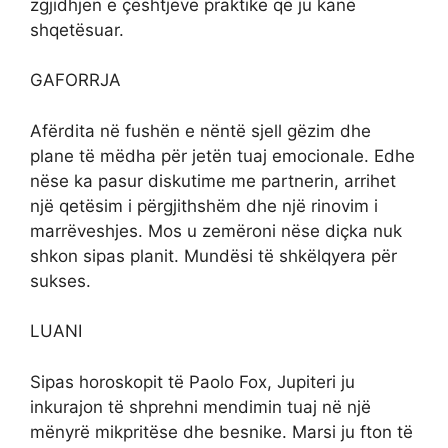
zgjidhjen e çështjeve praktike që ju kanë
shqetësuar.
GAFORRJA
Afërdita në fushën e nëntë sjell gëzim dhe
plane të mëdha për jetën tuaj emocionale. Edhe
nëse ka pasur diskutime me partnerin, arrihet
një qetësim i përgjithshëm dhe një rinovim i
marrëveshjes. Mos u zemëroni nëse diçka nuk
shkon sipas planit. Mundësi të shkëlqyera për
sukses.
LUANI
Sipas horoskopit të Paolo Fox, Jupiteri ju
inkurajon të shprehni mendimin tuaj në një
mënyrë mikpritëse dhe besnike. Marsi ju fton të