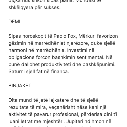
diçka nuk shkon sipas planit. Mundësi të
shkëlqyera për sukses.
DEMI
Sipas horoskopit të Paolo Fox, Mërkuri favorizon
gëzimin në marrëdhëniet njerëzore, duke sjellë
harmoni në marrëdhënie. Investimi në
obligacione forcon bashkimin sentimental. Në
punë dallohet produktiviteti dhe bashkëpunimi.
Saturni sjell fat në financa.
BINJAKËT
Dita mund të jetë lajkatare dhe të sjellë
rezultate të mira, veçanërisht nëse keni një
aktivitet të pavarur profesional, përderisa dini t’i
luani letrat me mjeshtëri. Jupiteri ndihmon në