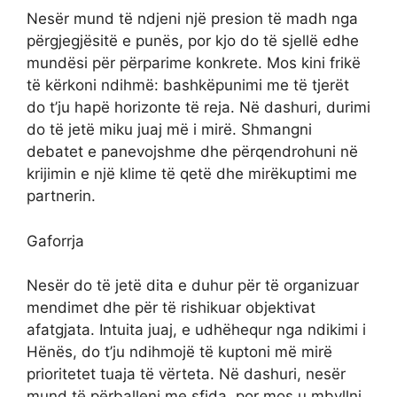
Nesër mund të ndjeni një presion të madh nga
përgjegjësitë e punës, por kjo do të sjellë edhe
mundësi për përparime konkrete. Mos kini frikë
të kërkoni ndihmë: bashkëpunimi me të tjerët
do t’ju hapë horizonte të reja. Në dashuri, durimi
do të jetë miku juaj më i mirë. Shmangni
debatet e panevojshme dhe përqendrohuni në
krijimin e një klime të qetë dhe mirëkuptimi me
partnerin.
Gaforrja
Nesër do të jetë dita e duhur për të organizuar
mendimet dhe për të rishikuar objektivat
afatgjata. Intuita juaj, e udhëhequr nga ndikimi i
Hënës, do t’ju ndihmojë të kuptoni më mirë
prioritetet tuaja të vërteta. Në dashuri, nesër
mund të përballeni me sfida, por mos u mbyllni