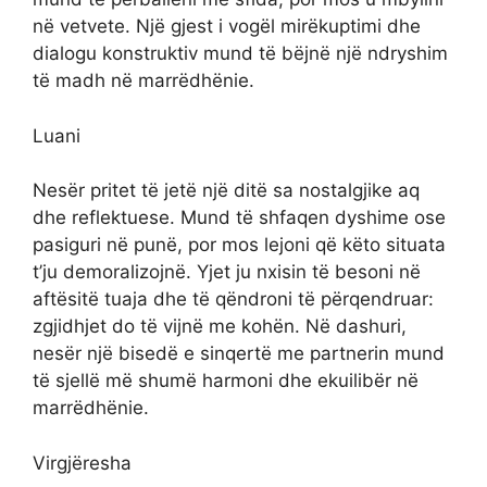
në vetvete. Një gjest i vogël mirëkuptimi dhe
dialogu konstruktiv mund të bëjnë një ndryshim
të madh në marrëdhënie.
Luani
Nesër pritet të jetë një ditë sa nostalgjike aq
dhe reflektuese. Mund të shfaqen dyshime ose
pasiguri në punë, por mos lejoni që këto situata
t’ju demoralizojnë. Yjet ju nxisin të besoni në
aftësitë tuaja dhe të qëndroni të përqendruar:
zgjidhjet do të vijnë me kohën. Në dashuri,
nesër një bisedë e sinqertë me partnerin mund
të sjellë më shumë harmoni dhe ekuilibër në
marrëdhënie.
Virgjëresha