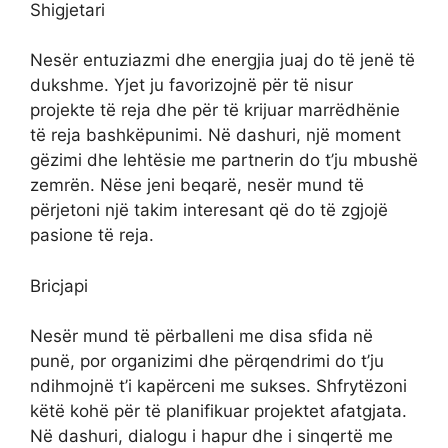
Shigjetari
Nesër entuziazmi dhe energjia juaj do të jenë të
dukshme. Yjet ju favorizojnë për të nisur
projekte të reja dhe për të krijuar marrëdhënie
të reja bashkëpunimi. Në dashuri, një moment
gëzimi dhe lehtësie me partnerin do t’ju mbushë
zemrën. Nëse jeni beqarë, nesër mund të
përjetoni një takim interesant që do të zgjojë
pasione të reja.
Bricjapi
Nesër mund të përballeni me disa sfida në
punë, por organizimi dhe përqendrimi do t’ju
ndihmojnë t’i kapërceni me sukses. Shfrytëzoni
këtë kohë për të planifikuar projektet afatgjata.
Në dashuri, dialogu i hapur dhe i sinqertë me