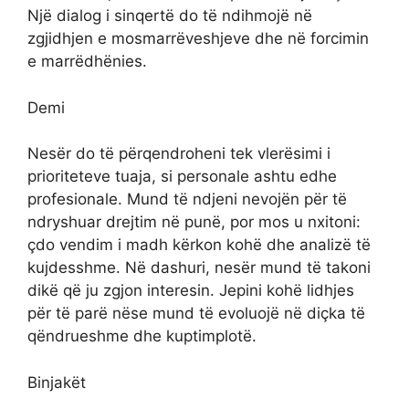
Një dialog i sinqertë do të ndihmojë në
zgjidhjen e mosmarrëveshjeve dhe në forcimin
e marrëdhënies.
Demi
Nesër do të përqendroheni tek vlerësimi i
prioriteteve tuaja, si personale ashtu edhe
profesionale. Mund të ndjeni nevojën për të
ndryshuar drejtim në punë, por mos u nxitoni:
çdo vendim i madh kërkon kohë dhe analizë të
kujdesshme. Në dashuri, nesër mund të takoni
dikë që ju zgjon interesin. Jepini kohë lidhjes
për të parë nëse mund të evoluojë në diçka të
qëndrueshme dhe kuptimplotë.
Binjakët