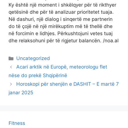
Ky është një moment i shkëlqyer për të rikthyer
qetësinë dhe për të analizuar prioritetet tuaja.
Në dashuri, një dialog i sinqertë me partnerin
do të çojë në një mirëkuptim më të thellë dhe
në forcimin e lidhjes. Përkushtojuni vetes tuaj
dhe relaksohuni për të rigjetur balancën. /noa.al
Categories
Uncategorized
Acari arktik në Europë, meteorologu flet
nëse do prekë Shqipërinë
Horoskopi për shenjën e DASHIT – E martë 7
janar 2025
Fitness