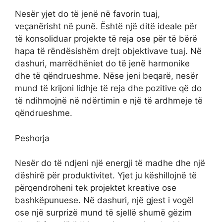
Nesër yjet do të jenë në favorin tuaj,
veçanërisht në punë. Është një ditë ideale për
të konsoliduar projekte të reja ose për të bërë
hapa të rëndësishëm drejt objektivave tuaj. Në
dashuri, marrëdhëniet do të jenë harmonike
dhe të qëndrueshme. Nëse jeni beqarë, nesër
mund të krijoni lidhje të reja dhe pozitive që do
të ndihmojnë në ndërtimin e një të ardhmeje të
qëndrueshme.
Peshorja
Nesër do të ndjeni një energji të madhe dhe një
dëshirë për produktivitet. Yjet ju këshillojnë të
përqendroheni tek projektet kreative ose
bashkëpunuese. Në dashuri, një gjest i vogël
ose një surprizë mund të sjellë shumë gëzim