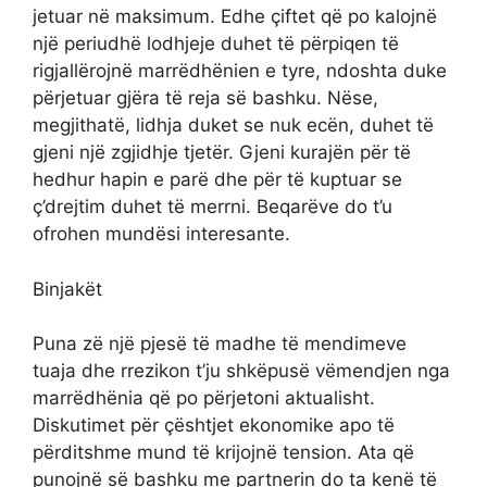
jetuar në maksimum. Edhe çiftet që po kalojnë
një periudhë lodhjeje duhet të përpiqen të
rigjallërojnë marrëdhënien e tyre, ndoshta duke
përjetuar gjëra të reja së bashku. Nëse,
megjithatë, lidhja duket se nuk ecën, duhet të
gjeni një zgjidhje tjetër. Gjeni kurajën për të
hedhur hapin e parë dhe për të kuptuar se
ç’drejtim duhet të merrni. Beqarëve do t’u
ofrohen mundësi interesante.
Binjakët
Puna zë një pjesë të madhe të mendimeve
tuaja dhe rrezikon t’ju shkëpusë vëmendjen nga
marrëdhënia që po përjetoni aktualisht.
Diskutimet për çështjet ekonomike apo të
përditshme mund të krijojnë tension. Ata që
punojnë së bashku me partnerin do ta kenë të