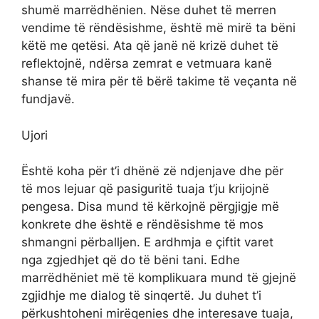
shumë marrëdhënien. Nëse duhet të merren
vendime të rëndësishme, është më mirë ta bëni
këtë me qetësi. Ata që janë në krizë duhet të
reflektojnë, ndërsa zemrat e vetmuara kanë
shanse të mira për të bërë takime të veçanta në
fundjavë.
Ujori
Është koha për t’i dhënë zë ndjenjave dhe për
të mos lejuar që pasiguritë tuaja t’ju krijojnë
pengesa. Disa mund të kërkojnë përgjigje më
konkrete dhe është e rëndësishme të mos
shmangni përballjen. E ardhmja e çiftit varet
nga zgjedhjet që do të bëni tani. Edhe
marrëdhëniet më të komplikuara mund të gjejnë
zgjidhje me dialog të sinqertë. Ju duhet t’i
përkushtoheni mirëqenies dhe interesave tuaja,