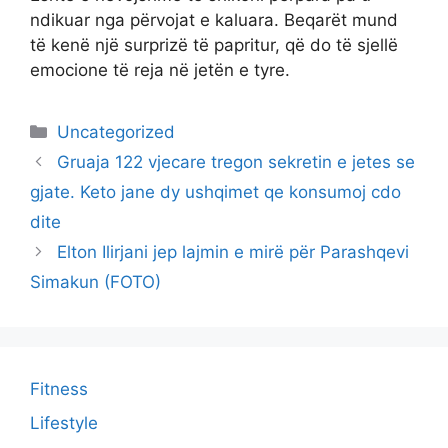
ndikuar nga përvojat e kaluara. Beqarët mund
të kenë një surprizë të papritur, që do të sjellë
emocione të reja në jetën e tyre.
Categories
Uncategorized
Gruaja 122 vjecare tregon sekretin e jetes se
gjate. Keto jane dy ushqimet qe konsumoj cdo
dite
Elton Ilirjani jep lajmin e mirë për Parashqevi
Simakun (FOTO)
Fitness
Lifestyle