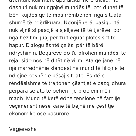
dashuri nuk mungojnë mundësitë, por duhet të
bëni kujdes që të mos rrëmbeheni nga situata
shumë të ndërlikuara. Ndonjëherë, pasiguritë
nuk vijnë si pasojë e sjelljeve të të tjerëve, por
nga hezitimi juaj për t’u treguar plotësisht të
hapur. Dialogu është çelësi për të bërë
ndryshimin. Beqarëve do t’u ofrohen mundësi të
reja, sidomos në ditët në vijim. Ata që janë në
një marrëdhënie klandestine mund të fillojnë të
ndiejnë peshën e kësaj situate. Është e
rëndësishme të trajtohen çështjet e pazgjidhura
përpara se ato të bëhen një problem më i
madh. Mund të ketë edhe tensione në familje,
veçanërisht nëse kanë të bëjnë me çështje
ekonomike ose pasurore.
Virgjëresha