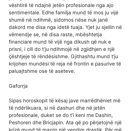
vështirë të ndajnë jetën profesionale nga ajo
sentimentale. Edhe familja mund të mos ju vijë
shumë në ndihmë, sidomos nëse nuk janë
dakord me disa nga idetë tuaja. Yjet ju sjellin në
vëmendje se, në disa raste, mbështetja
financiare mund të vijë nga dikush që nuk e
prisni, i cili do t’ju ndihmojë në zgjidhjen e një
çështjeje të rëndësishme. Gjithashtu mund t’ju
krijohen mundësi të reja në frontin e pasurive të
paluajtshme ose të aseteve.
Gaforrja
Sipas horoskopit të kësaj jave marrëdhëniet më
të ndërlikuara, si në dashuri dhe në jetën
profesionale, duket se do t’i keni me Dashin,
Peshoren dhe Bricjapin. Ata që po përjetojnë një
krizë mund të marrin një vendim drastik. Për më