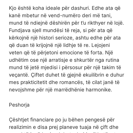
Kjo është koha ideale për dashuri. Edhe ata që
kanë mbetur në vend-numëro deri më tani,
mund të ndiejnë dëshirën për t’u rikthyer në lojë.
Fundjava sjell mundësi të reja, si për ata që
kërkojnë një histori serioze, ashtu edhe për ata
që duan të krijojnë një lidhje të re. Lejojeni
veten që të përjetoni emocione të forta. Një
udhëtim ose një arratisje e shkurtër nga rutina
mund të jetë mjedisi i përsosur për një takim të
veçantë. Çiftet duhet të gjejnë ekuilibrin e duhur
mes prakticitetit dhe romancës, të cilat janë të
nevojshme për një marrëdhënie harmonike.
Peshorja
Çështjet financiare po ju bëhen pengesë për
realizimin e disa prej planeve tuaja në çift dhe