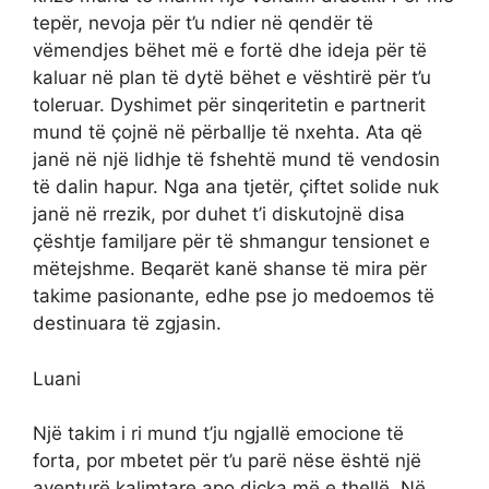
tepër, nevoja për t’u ndier në qendër të
vëmendjes bëhet më e fortë dhe ideja për të
kaluar në plan të dytë bëhet e vështirë për t’u
toleruar. Dyshimet për sinqeritetin e partnerit
mund të çojnë në përballje të nxehta. Ata që
janë në një lidhje të fshehtë mund të vendosin
të dalin hapur. Nga ana tjetër, çiftet solide nuk
janë në rrezik, por duhet t’i diskutojnë disa
çështje familjare për të shmangur tensionet e
mëtejshme. Beqarët kanë shanse të mira për
takime pasionante, edhe pse jo medoemos të
destinuara të zgjasin.
Luani
Një takim i ri mund t’ju ngjallë emocione të
forta, por mbetet për t’u parë nëse është një
aventurë kalimtare apo diçka më e thellë. Në