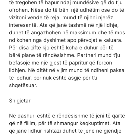
të tregohen të hapur ndaj mundësive që do t’ju
ofrohen. Nëse do të bëni një udhëtim ose do të
vizitoni vende të reja, mund të njihni njerëz
interesantë. Ata që janë tashmë në një lidhje,
duhet të angazhohen në maksimum dhe të mos
ndikohen nga dyshimet apo përvojat e kaluara.
Për disa çifte kjo është koha e duhur për të
bërë plane të rëndësishme. Partneri mund t’ju
befasojë me një gjest të papritur që forcon
lidhjen. Në ditët në vijim mund të ndiheni paksa
të lodhur, por nuk është asgjë për t’u
shqetësuar.
Shigjetari
Në dashuri është e rëndësishme të jeni të qartë
që në fillim, për të shmangur keqkuptimet. Ata
që janë lidhur rishtazi duhet të jenë në gjendje