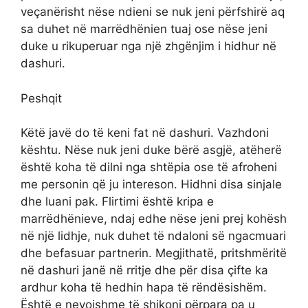
veçanërisht nëse ndieni se nuk jeni përfshirë aq
sa duhet në marrëdhënien tuaj ose nëse jeni
duke u rikuperuar nga një zhgënjim i hidhur në
dashuri.
Peshqit
Këtë javë do të keni fat në dashuri. Vazhdoni
kështu. Nëse nuk jeni duke bërë asgjë, atëherë
është koha të dilni nga shtëpia ose të afroheni
me personin që ju intereson. Hidhni disa sinjale
dhe luani pak. Flirtimi është kripa e
marrëdhënieve, ndaj edhe nëse jeni prej kohësh
në një lidhje, nuk duhet të ndaloni së ngacmuari
dhe befasuar partnerin. Megjithatë, pritshmëritë
në dashuri janë në rritje dhe për disa çifte ka
ardhur koha të hedhin hapa të rëndësishëm.
Është e nevojshme të shikoni përpara pa u