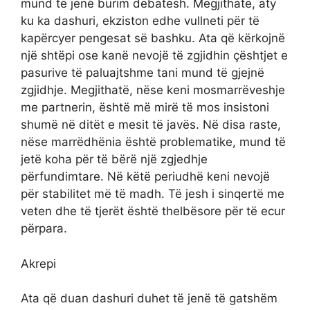
mund të jenë burim debatesh. Megjithatë, aty
ku ka dashuri, ekziston edhe vullneti për të
kapërcyer pengesat së bashku. Ata që kërkojnë
një shtëpi ose kanë nevojë të zgjidhin çështjet e
pasurive të paluajtshme tani mund të gjejnë
zgjidhje. Megjithatë, nëse keni mosmarrëveshje
me partnerin, është më mirë të mos insistoni
shumë në ditët e mesit të javës. Në disa raste,
nëse marrëdhënia është problematike, mund të
jetë koha për të bërë një zgjedhje
përfundimtare. Në këtë periudhë keni nevojë
për stabilitet më të madh. Të jesh i sinqertë me
veten dhe të tjerët është thelbësore për të ecur
përpara.
Akrepi
Ata që duan dashuri duhet të jenë të gatshëm