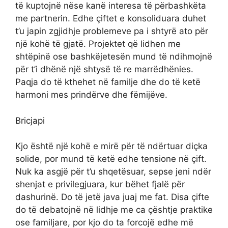
të kuptojnë nëse kanë interesa të përbashkëta
me partnerin. Edhe çiftet e konsoliduara duhet
t’u japin zgjidhje problemeve pa i shtyrë ato për
një kohë të gjatë. Projektet që lidhen me
shtëpinë ose bashkëjetesën mund të ndihmojnë
për t’i dhënë një shtysë të re marrëdhënies.
Paqja do të kthehet në familje dhe do të ketë
harmoni mes prindërve dhe fëmijëve.
Bricjapi
Kjo është një kohë e mirë për të ndërtuar diçka
solide, por mund të ketë edhe tensione në çift.
Nuk ka asgjë për t’u shqetësuar, sepse jeni ndër
shenjat e privilegjuara, kur bëhet fjalë për
dashurinë. Do të jetë java juaj me fat. Disa çifte
do të debatojnë në lidhje me ca çështje praktike
ose familjare, por kjo do ta forcojë edhe më