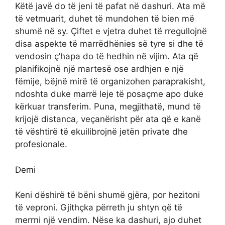
Këtë javë do të jeni të pafat në dashuri. Ata më
të vetmuarit, duhet të mundohen të bien më
shumë në sy. Çiftet e vjetra duhet të rregullojnë
disa aspekte të marrëdhënies së tyre si dhe të
vendosin ç’hapa do të hedhin në vijim. Ata që
planifikojnë një martesë ose ardhjen e një
fëmije, bëjnë mirë të organizohen paraprakisht,
ndoshta duke marrë leje të posaçme apo duke
kërkuar transferim. Puna, megjithatë, mund të
krijojë distanca, veçanërisht për ata që e kanë
të vështirë të ekuilibrojnë jetën private dhe
profesionale.
Demi
Keni dëshirë të bëni shumë gjëra, por hezitoni
të veproni. Gjithçka përreth ju shtyn që të
merrni një vendim. Nëse ka dashuri, ajo duhet