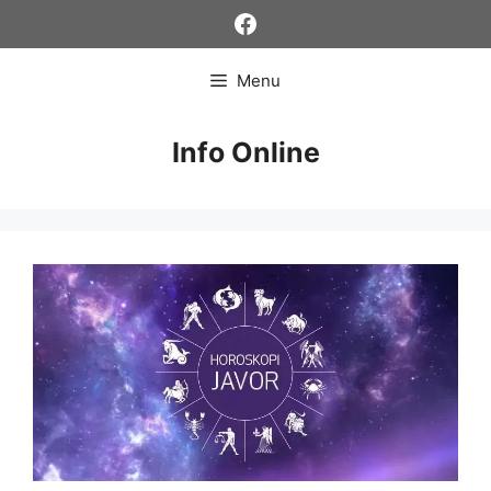
Skip
Facebook
to
content
Menu
Info Online