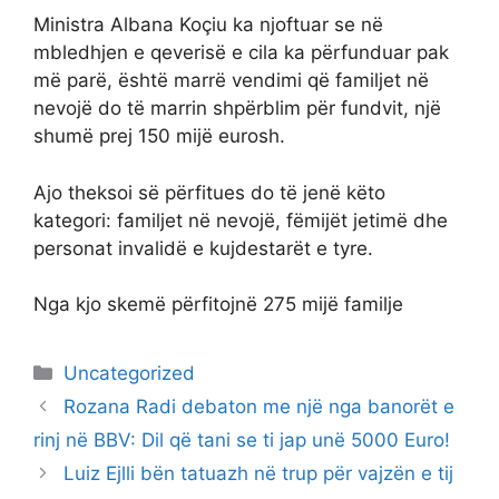
Ministra Albana Koçiu ka njoftuar se në
mbledhjen e qeverisë e cila ka përfunduar pak
më parë, është marrë vendimi që familjet në
nevojë do të marrin shpërblim për fundvit, një
shumë prej 150 mijë eurosh.
Ajo theksoi së përfitues do të jenë këto
kategori: familjet në nevojë, fëmijët jetimë dhe
personat invalidë e kujdestarët e tyre.
Nga kjo skemë përfitojnë 275 mijë familje
Categories
Uncategorized
Rozana Radi debaton me një nga banorët e
rinj në BBV: Dil që tani se ti jap unë 5000 Euro!
Luiz Ejlli bën tatuazh në trup për vajzën e tij