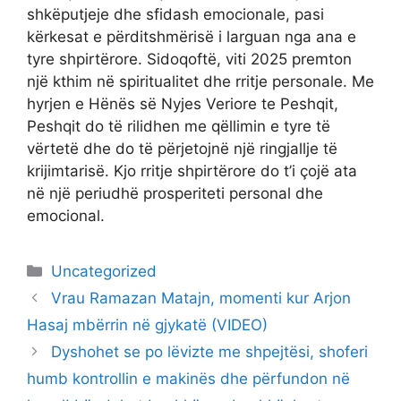
shkëputjeje dhe sfidash emocionale, pasi
kërkesat e përditshmërisë i larguan nga ana e
tyre shpirtërore. Sidoqoftë, viti 2025 premton
një kthim në spiritualitet dhe rritje personale. Me
hyrjen e Hënës së Nyjes Veriore te Peshqit,
Peshqit do të rilidhen me qëllimin e tyre të
vërtetë dhe do të përjetojnë një ringjallje të
krijimtarisë. Kjo rritje shpirtërore do t’i çojë ata
në një periudhë prosperiteti personal dhe
emocional.
Categories
Uncategorized
Vrau Ramazan Matajn, momenti kur Arjon
Hasaj mbërrin në gjykatë (VIDEO)
Dyshohet se po lëvizte me shpejtësi, shoferi
humb kontrollin e makinës dhe përfundon në