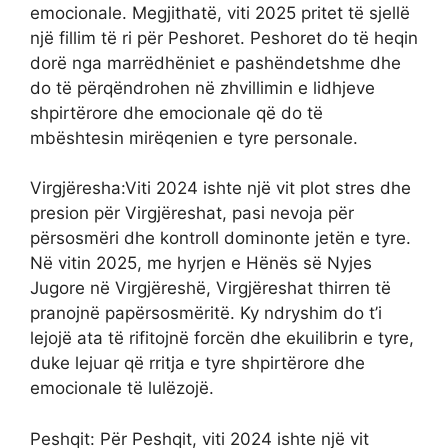
emocionale. Megjithatë, viti 2025 pritet të sjellë
një fillim të ri për Peshoret. Peshoret do të heqin
dorë nga marrëdhëniet e pashëndetshme dhe
do të përqëndrohen në zhvillimin e lidhjeve
shpirtërore dhe emocionale që do të
mbështesin mirëqenien e tyre personale.
Virgjëresha:Viti 2024 ishte një vit plot stres dhe
presion për Virgjëreshat, pasi nevoja për
përsosmëri dhe kontroll dominonte jetën e tyre.
Në vitin 2025, me hyrjen e Hënës së Nyjes
Jugore në Virgjëreshë, Virgjëreshat thirren të
pranojnë papërsosmëritë. Ky ndryshim do t’i
lejojë ata të rifitojnë forcën dhe ekuilibrin e tyre,
duke lejuar që rritja e tyre shpirtërore dhe
emocionale të lulëzojë.
Peshqit: Për Peshqit, viti 2024 ishte një vit