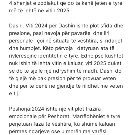
4 shenjat e zodiakut që do ta kenë jetën e tyre
më të lehtë në vitin 2025
Dashi: Viti 2024 për Dashin ishte plot sfida dhe
presione, pasi nevoja për pavarësi dhe liri
personale i çoi në situata të vështira, si ndarjet
dhe humbjet. Këto përvoja i detyruan ata të
rivlerësojnë identitetin e tyre. Edhe pse kushtet
nuk ishin të lehta vitin e kaluar, viti 2025 duket
se do të sjellë një ndryshim të madh. Dashi do
të gjejë më pak presion për të provuar veten
dhe për të qenë në gjendje të rilidhet me veten
e tij.
Peshorja:2024 ishte një vit plot trazira
emocionale për Peshoret. Marrëdhëniet e tyre
përjetuan faza të vështira, ku shumë kaluan
përmes ndarjeve ose u morën me varësi