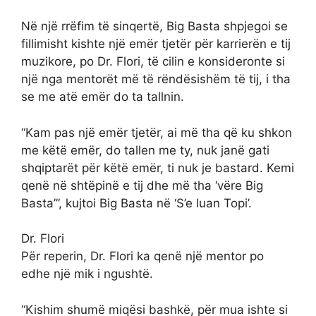
Në një rrëfim të sinqertë, Big Basta shpjegoi se
fillimisht kishte një emër tjetër për karrierën e tij
muzikore, po Dr. Flori, të cilin e konsideronte si
një nga mentorët më të rëndësishëm të tij, i tha
se me atë emër do ta tallnin.
“Kam pas një emër tjetër, ai më tha që ku shkon
me këtë emër, do tallen me ty, nuk janë gati
shqiptarët për këtë emër, ti nuk je bastard. Kemi
qenë në shtëpinë e tij dhe më tha ‘vëre Big
Basta’”, kujtoi Big Basta në ‘S’e luan Topi’.
Dr. Flori
Për reperin, Dr. Flori ka qenë një mentor po
edhe një mik i ngushtë.
“Kishim shumë miqësi bashkë, për mua ishte si