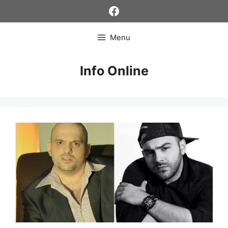
Skip
Facebook
to
content
Menu
Info Online