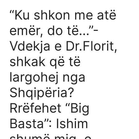
“Ku shkon me atë
emër, do të…”-
Vdekja e Dr.Florit,
shkak që të
largohej nga
Shqipëria?
Rrëfehet “Big
Basta”: Ishim
shumë miq, e