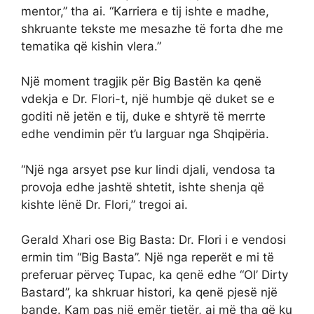
mentor,” tha ai. “Karriera e tij ishte e madhe,
shkruante tekste me mesazhe të forta dhe me
tematika që kishin vlera.”
Një moment tragjik për Big Bastën ka qenë
vdekja e Dr. Flori-t, një humbje që duket se e
goditi në jetën e tij, duke e shtyrë të merrte
edhe vendimin për t’u larguar nga Shqipëria.
“Një nga arsyet pse kur lindi djali, vendosa ta
provoja edhe jashtë shtetit, ishte shenja që
kishte lënë Dr. Flori,” tregoi ai.
Gerald Xhari ose Big Basta: Dr. Flori i e vendosi
ermin tim “Big Basta”. Një nga reperët e mi të
preferuar përveç Tupac, ka qenë edhe “Ol’ Dirty
Bastard”, ka shkruar histori, ka qenë pjesë një
bande. Kam pas një emër tjetër, ai më tha që ku