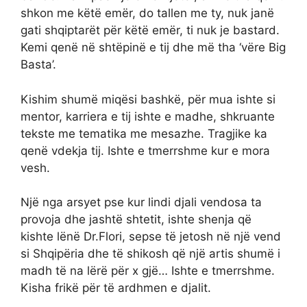
shkon me këtë emër, do tallen me ty, nuk janë
gati shqiptarët për këtë emër, ti nuk je bastard.
Kemi qenë në shtëpinë e tij dhe më tha ‘vëre Big
Basta’.
Kishim shumë miqësi bashkë, për mua ishte si
mentor, karriera e tij ishte e madhe, shkruante
tekste me tematika me mesazhe. Tragjike ka
qenë vdekja tij. Ishte e tmerrshme kur e mora
vesh.
Një nga arsyet pse kur lindi djali vendosa ta
provoja dhe jashtë shtetit, ishte shenja që
kishte lënë Dr.Flori, sepse të jetosh në një vend
si Shqipëria dhe të shikosh që një artis shumë i
madh të na lërë për x gjë… Ishte e tmerrshme.
Kisha frikë për të ardhmen e djalit.