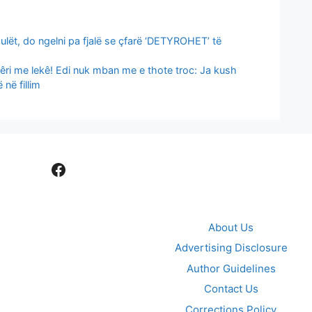
ulët, do ngelni pa fjalë se çfarë ‘DETYROHET’ të
bêri me lekê! Edi nuk mban me e thote troc: Ja kush
në fillim
Facebook
About Us
Advertising Disclosure
Author Guidelines
Contact Us
Corrections Policy