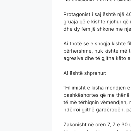
Protagonist i saj është një 40
gruaja që e kishte njohur që 
dhe dy fëmijë shkone me nje 
Ai thotë se e shoqja kishte f
përhershme, nuk kishte më të
agresive dhe të gjitha këto 
Ai është shprehur:
“Fillimisht e kisha mendjen e 
bashkëshortes që me thënë të
të më tërhiqnin vëmendjen, 
ndërroi gjithë gardërobën, pa
Zakonisht në orën 7, 7 e 30 u