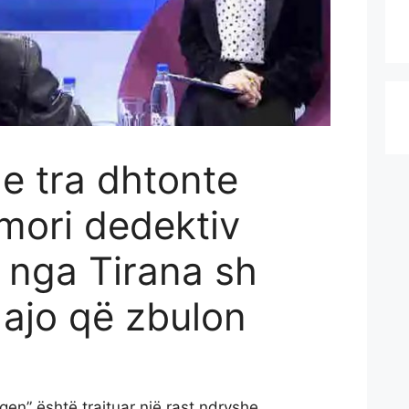
 e tra dhtonte
mori dedektiv
i nga Tirana sh
ajo që zbulon
gen” është trajtuar një rast ndryshe.