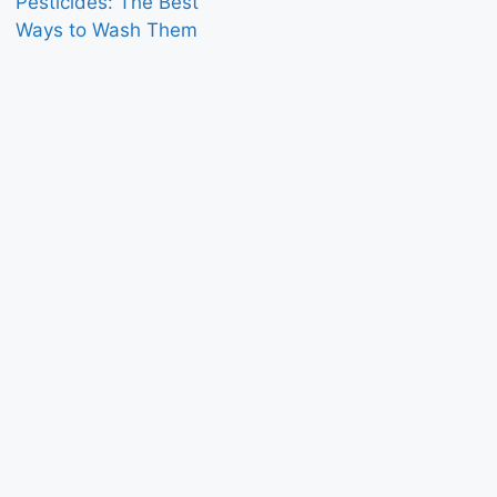
Pesticides: The Best
Ways to Wash Them