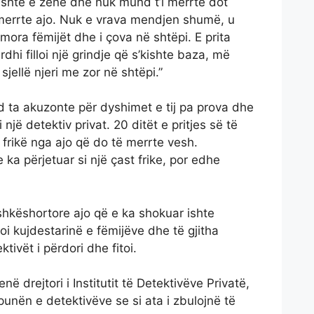
ishte e zënë dhe nuk mund t’i merrte dot
 merrte ajo. Nuk e vrava mendjen shumë, u
mora fëmijët dhe i çova në shtëpi. E prita
hi filloi një grindje që s’kishte baza, më
 sjellë njeri me zor në shtëpi.”
 ta akuzonte për dyshimet e tij pa prova dhe
 një detektiv privat. 20 ditët e pritjes së të
 frikë nga ajo që do të merrte vesh.
a përjetuar si një çast frike, por edhe
shkëshortore ajo që e ka shokuar ishte
koi kujdestarinë e fëmijëve dhe të gjitha
ivët i përdori dhe fitoi.
enë drejtori i Institutit të Detektivëve Privatë,
punën e detektivëve se si ata i zbulojnë të