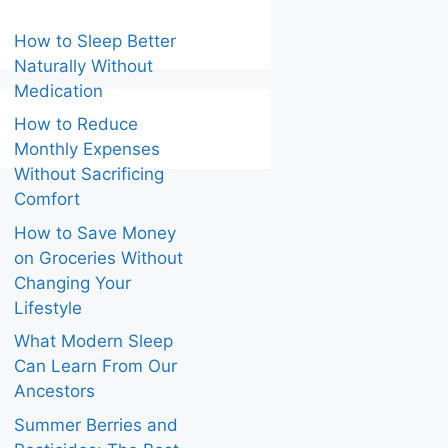
How to Sleep Better
Naturally Without
Medication
How to Reduce
Monthly Expenses
Without Sacrificing
Comfort
How to Save Money
on Groceries Without
Changing Your
Lifestyle
What Modern Sleep
Can Learn From Our
Ancestors
Summer Berries and