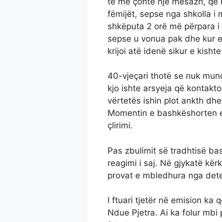
të më çonte një mesazh, që 
fëmijët, sepse nga shkolla i
shkëputa 2 orë më përpara i 
sepse u vonua pak dhe kur erd
krijoi atë idenë sikur e kishte
40-vjeçari thotë se nuk mund
kjo ishte arsyeja që kontaktoi
vërtetës ishin plot ankth dhe
Momentin e bashkëshorten e k
çlirimi.
Pas zbulimit së tradhtisë ba
reagimi i saj. Në gjykatë kër
provat e mbledhura nga detekt
I ftuari tjetër në emision ka q
Ndue Pjetra. Ai ka folur mbi 