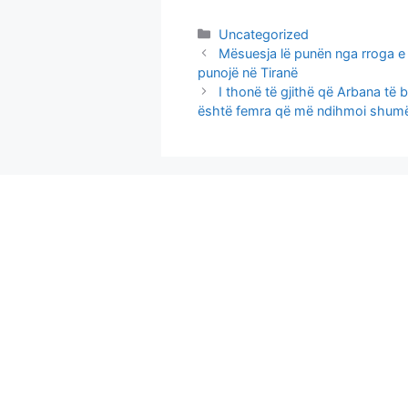
Categories
Uncategorized
Mësuesja lë punën nga rroga e 
punojë në Tiranë
I thonë të gjithë që Arbana të 
është femra që më ndihmoi shumë 