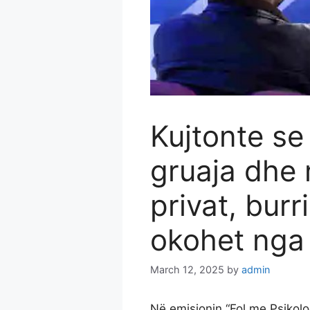
Kujtonte se
gruaja dhe 
privat, burr
okohet nga 
March 12, 2025
by
admin
Në emisionin “Fol me Psikolo