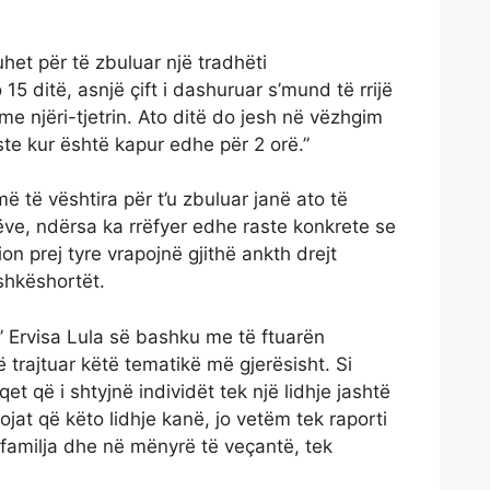
et për të zbuluar një tradhëti
5 ditë, asnjë çift i dashuruar s’mund të rrijë
 me njëri-tjetrin. Ato ditë do jesh në vëzhgim
ste kur është kapur edhe për 2 orë.”
ë të vështira për t’u zbuluar janë ato të
ve, ndërsa ka rrëfyer edhe raste konkrete se
on prej tyre vrapojnë gjithë ankth drejt
hkëshortët.
” Ervisa Lula së bashku me të ftuarën
 trajtuar këtë tematikë më gjerësisht. Si
et që i shtyjnë individët tek një lidhje jashtë
at që këto lidhje kanë, jo vetëm tek raporti
ë familja dhe në mënyrë të veçantë, tek