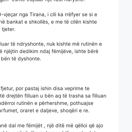
-vjeçar nga Tirana, i cili ka rrëfyer se si e
në bankat e shkollës, e me të cilën kishte
tjeter.
illuar të ndryshonte, nuk kishte më rutinën e
 njëjtin dedikim ndaj fëmijëve, ishte bërë
e bën të dyshonte.
fjetur, por pastaj ishin disa veprime te
 drejtën filluan u bën aq të trasha sa filluan
ndërroi rutinën e përhershme, pothuajse
rfumet, oraret e daljeve, shoqëri e re.
në dal me fëmijët , një ditë më qëlloi që ajo