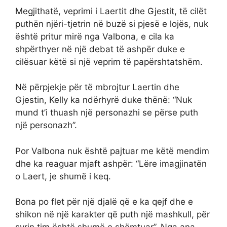
Megjithatë, veprimi i Laertit dhe Gjestit, të cilët
puthën njëri-tjetrin në buzë si pjesë e lojës, nuk
është pritur mirë nga Valbona, e cila ka
shpërthyer në një debat të ashpër duke e
cilësuar këtë si një veprim të papërshtatshëm.
Në përpjekje për të mbrojtur Laertin dhe
Gjestin, Kelly ka ndërhyrë duke thënë: “Nuk
mund t’i thuash një personazhi se përse puth
një personazh”.
Por Valbona nuk është pajtuar me këtë mendim
dhe ka reaguar mjaft ashpër: “Lëre imagjinatën
o Laert, je shumë i keq.
Bona po flet për një djalë që e ka qejf dhe e
shikon në një karakter që puth një mashkull, për