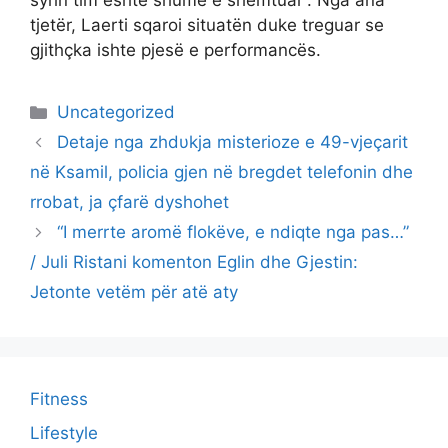
syrin tim është shumë e shëmtuar”. Nga ana
tjetër, Laerti sqaroi situatën duke treguar se
gjithçka ishte pjesë e performancës.
Categories
Uncategorized
Detaje nga zhdυkja misterioze e 49-vjeçarit
në Ksamil, policia gjen në bregdet telefonin dhe
rrobat, ja çfarë dyshohet
“I merrte aromë flokëve, e ndiqte nga pas…”
/ Juli Ristani komenton Eglin dhe Gjestin:
Jetonte vetëm për atë aty
Fitness
Lifestyle