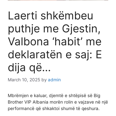
Laerti shkëmbeu
puthje me Gjestin,
Valbona ‘habit’ me
deklaratën e saj: E
dija që…
March 10, 2025
by
admin
Mbrëmjen e kaluar, djemtë e shtëpisë së Big
Brother VIP Albania morën rolin e vajzave në një
performancë që shkaktoi shumë të qeshura.