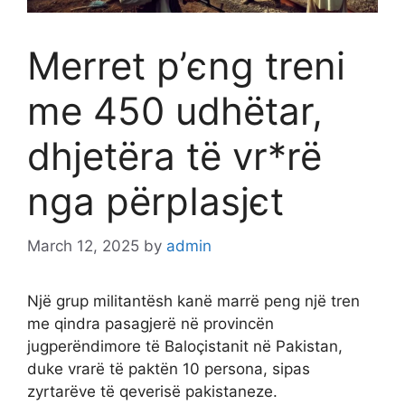
Merret p’єng treni
me 450 udhëtar,
dhjetëra të vr*rë
nga përpIasjєt
March 12, 2025
by
admin
Një grup militantësh kanë marrë peng një tren
me qindra pasagjerë në provincën
jugperëndimore të Baloçistanit në Pakistan,
duke vrarë të paktën 10 persona, sipas
zyrtarëve të qeverisë pakistaneze.