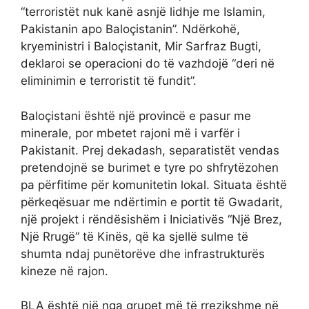
“terroristët nuk kanë asnjë lidhje me Islamin,
Pakistanin apo Baloçistanin”. Ndërkohë,
kryeministri i Baloçistanit, Mir Sarfraz Bugti,
deklaroi se operacioni do të vazhdojë “deri në
eliminimin e terroristit të fundit”.
Baloçistani është një provincë e pasur me
minerale, por mbetet rajoni më i varfër i
Pakistanit. Prej dekadash, separatistët vendas
pretendojnë se burimet e tyre po shfrytëzohen
pa përfitime për komunitetin lokal. Situata është
përkeqësuar me ndërtimin e portit të Gwadarit,
një projekt i rëndësishëm i Iniciativës “Një Brez,
Një Rrugë” të Kinës, që ka sjellë sulme të
shumta ndaj punëtorëve dhe infrastrukturës
kineze në rajon.
BLA është një nga grupet më të rrezikshme në