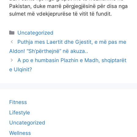
Pakistan, duke marrë përgjegjësinë për disa nga
sulmet më vdekjeprurëse të vitit të fundit.
Categories
Uncategorized
Puthja mes Laertit dhe Gjestit, e më pas me
Aldon! “Sh’përthejnë” në akuza..
A po e humbasin Plazhin e Madh, shqiptarët
e Ulqinit?
Fitness
Lifestyle
Uncategorized
Wellness