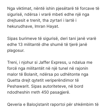
Nga viktimat, nëntë ishin pjesëtarë të forcave të
sigurisë, ndërsa i vrarë mbeti edhe një nga
drejtuesit e trenit, tha zyrtari i lartë i
hekurudhave, Imran Hayat.
Sipas burimeve të sigurisë, deri tani janë vrarë
edhe 13 militantë dhe shumë të tjerë janë
plagosur.
Treni, i njohur si Jaffer Express, u ndalua me
forcë nga militantët në një tunel në rajonin
malor të Bolanit, ndërsa po udhëtonte nga
Quetta drejt qytetit veriperëndimor të
Peshawarit. Sipas autoriteteve, në bord
ndodheshin rreth 450 pasagjerë.
Qeveria e Baloçistanit raportoi për shkëmbim të