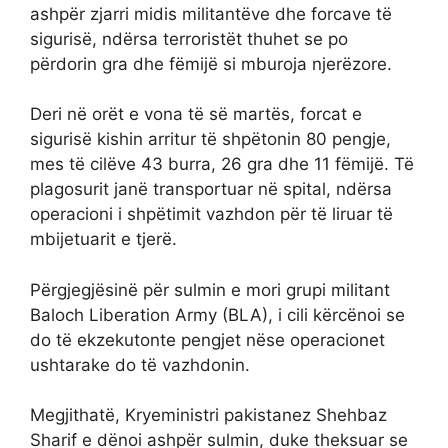
ashpër zjarri midis militantëve dhe forcave të
sigurisë, ndërsa terroristët thuhet se po
përdorin gra dhe fëmijë si mburoja njerëzore.
Deri në orët e vona të së martës, forcat e
sigurisë kishin arritur të shpëtonin 80 pengje,
mes të cilëve 43 burra, 26 gra dhe 11 fëmijë. Të
plagosurit janë transportuar në spital, ndërsa
operacioni i shpëtimit vazhdon për të liruar të
mbijetuarit e tjerë.
Përgjegjësinë për sulmin e mori grupi militant
Baloch Liberation Army (BLA), i cili kërcënoi se
do të ekzekutonte pengjet nëse operacionet
ushtarake do të vazhdonin.
Megjithatë, Kryeministri pakistanez Shehbaz
Sharif e dënoi ashpër sulmin, duke theksuar se