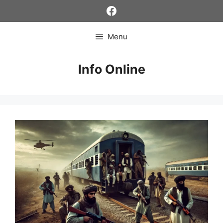
Skip
Facebook
to
content
Menu
Info Online