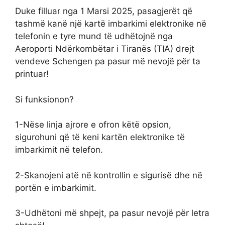
Duke filluar nga 1 Marsi 2025, pasagjerët që
tashmë kanë një kartë imbarkimi elektronike në
telefonin e tyre mund të udhëtojnë nga
Aeroporti Ndërkombëtar i Tiranës (TIA) drejt
vendeve Schengen pa pasur më nevojë për ta
printuar!
Si funksionon?
1️-Nëse linja ajrore e ofron këtë opsion,
sigurohuni që të keni kartën elektronike të
imbarkimit në telefon.
2️-Skanojeni atë në kontrollin e sigurisë dhe në
portën e imbarkimit.
3️-Udhëtoni më shpejt, pa pasur nevojë për letra