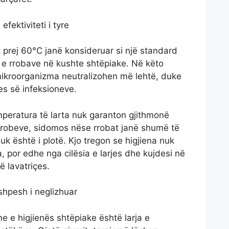
fektiviteti i tyre
t prej 60°C janë konsideruar si një standard
n e rrobave në kushte shtëpiake. Në këto
ikroorganizma neutralizohen më lehtë, duke
es së infeksioneve.
mperatura të larta nuk garanton gjithmonë
mikrobeve, sidomos nëse rrobat janë shumë të
nuk është i plotë. Kjo tregon se higjiena nuk
 por edhe nga cilësia e larjes dhe kujdesi në
 lavatriçes.
 shpesh i neglizhuar
e e higjienës shtëpiake është larja e