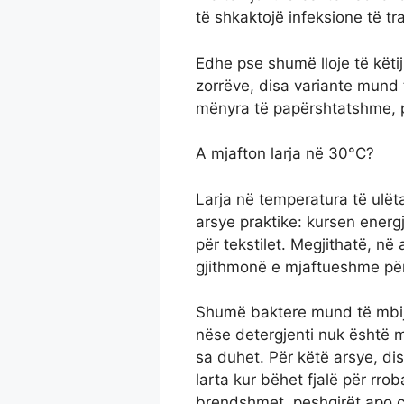
të shkaktojë infeksione të tr
Edhe pse shumë lloje të këtij
zorrëve, disa variante mund
mënyra të papërshtatshme, p
A mjafton larja në 30°C?
Larja në temperatura të ulët
arsye praktike: kursen ener
për tekstilet. Megjithatë, në
gjithmonë e mjaftueshme për
Shumë baktere mund të mbije
nëse detergjenti nuk është m
sa duhet. Për këtë arsye, d
larta kur bëhet fjalë për rro
brendshmet, peshqirët apo ç