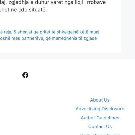
j, zgjedhja e duhur varet nga lloji i rrobave
kohet në çdo situatë.
ë reja, 5 shenjat që pritet të shkëlqejnë këtë muaj
 moshë mes partnerëve, që marrëdhënia të zgjasë
Facebook
About Us
Advertising Disclosure
Author Guidelines
Contact Us