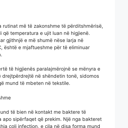
a rutinat më të zakonshme të përditshmërisë,
 që temperatura e ujit luan në higjienë.
uar gjithnjë e më shumë nëse larja në
C, është e mjaftueshme për të eliminuar
.
rtë të higjienës paralajmërojnë se mënyra e
ë drejtpërdrejtë në shëndetin tonë, sidomos
 që mund të mbeten në tekstile.
tshme
und të bien në kontakt me baktere të
a apo sipërfaqet që prekim. Një nga bakteret
hia coli infection, e cila në disa forma mund