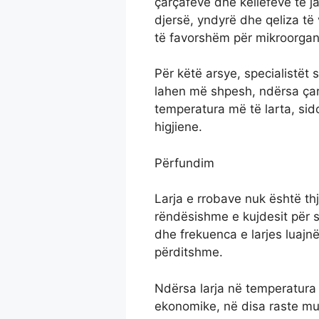
çarçafëve dhe këllëfëve të ja
djersë, yndyrë dhe qeliza të v
të favorshëm për mikroorgan
Për këtë arsye, specialistët 
lahen më shpesh, ndërsa çarç
temperatura më të larta, sid
higjiene.
Përfundim
Larja e rrobave nuk është thj
rëndësishme e kujdesit për shë
dhe frekuenca e larjes luajnë 
përditshme.
Ndërsa larja në temperatura 
ekonomike, në disa raste mu