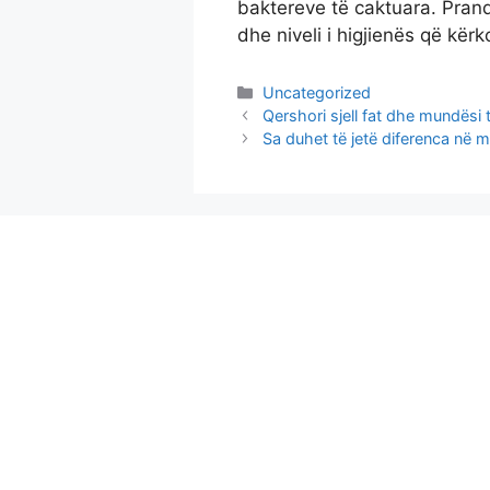
baktereve të caktuara. Pranda
dhe niveli i higjienës që kër
Categories
Uncategorized
Qershori sjell fat dhe mundësi t
Sa duhet të jetë diferenca në