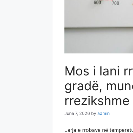
Mos i lani 
gradë, mund
rrezikshme
June 7, 2026
by
admin
Larja e rrobave në temperatu