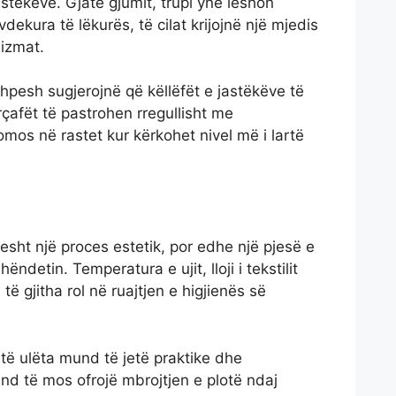
stëkëve. Gjatë gjumit, trupi ynë lëshon
dekura të lëkurës, të cilat krijojnë një mjedis
izmat.
shpesh sugjerojnë që këllëfët e jastëkëve të
afët të pastrohen rregullisht me
omos në rastet kur kërkohet nivel më i lartë
esht një proces estetik, por edhe një pjesë e
ndetin. Temperatura e ujit, lloji i tekstilit
të gjitha rol në ruajtjen e higjienës së
të ulëta mund të jetë praktike dhe
nd të mos ofrojë mbrojtjen e plotë ndaj