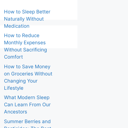
How to Sleep Better
Naturally Without
Medication
How to Reduce
Monthly Expenses
Without Sacrificing
Comfort
How to Save Money
on Groceries Without
Changing Your
Lifestyle
What Modern Sleep
Can Learn From Our
Ancestors
Summer Berries and