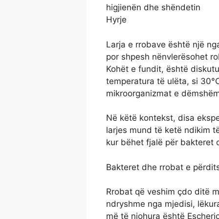
higjienën dhe shëndetin
Hyrje
Larja e rrobave është një ng
por shpesh nënvlerësohet roli
Kohët e fundit, është diskut
temperatura të ulëta, si 30°
mikroorganizmat e dëmshëm
Në këtë kontekst, disa ekspe
larjes mund të ketë ndikim t
kur bëhet fjalë për bakteret
Bakteret dhe rrobat e përdi
Rrobat që veshim çdo ditë m
ndryshme nga mjedisi, lëkur
më të njohura është Escheric