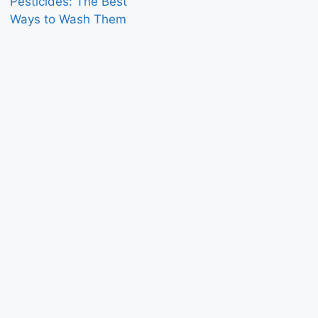
Pesticides: The Best
Ways to Wash Them