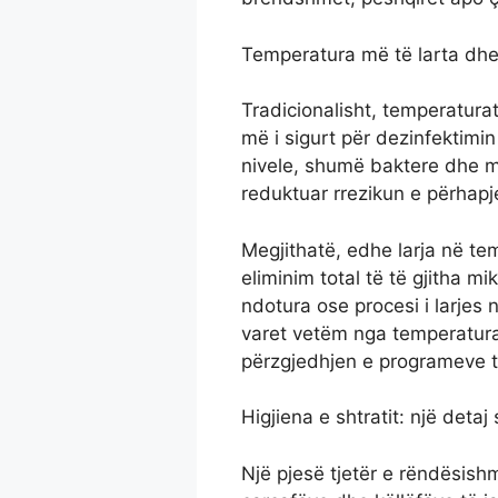
Temperatura më të larta dhe e
Tradicionalisht, temperatura
më i sigurt për dezinfektimi
nivele, shumë baktere dhe m
reduktuar rrezikun e përhapj
Megjithatë, edhe larja në te
eliminim total të të gjitha 
ndotura ose procesi i larjes 
varet vetëm nga temperatura,
përzgjedhjen e programeve të
Higjiena e shtratit: një detaj
Një pjesë tjetër e rëndësishm