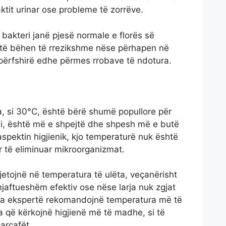
aktit urinar ose probleme të zorrëve.
 bakteri janë pjesë normale e florës së
 të bëhen të rrezikshme nëse përhapen në
ërfshirë edhe përmes rrobave të ndotura.
a, si 30°C, është bërë shumë popullore për
gji, është më e shpejtë dhe shpesh më e butë
 aspektin higjienik, kjo temperaturë nuk është
 të eliminuar mikroorganizmat.
tojnë në temperatura të ulëta, veçanërisht
jaftueshëm efektiv ose nëse larja nuk zgjat
isa ekspertë rekomandojnë temperatura më të
ba që kërkojnë higjienë më të madhe, si të
arçafët.