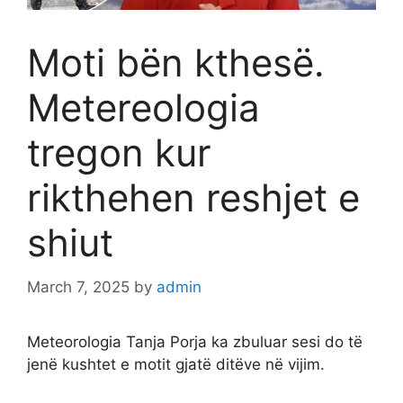
Moti bën kthesë.
Metereologia
tregon kur
rikthehen reshjet e
shiut
March 7, 2025
by
admin
Meteorologia Tanja Porja ka zbuluar sesi do të
jenë kushtet e motit gjatë ditëve në vijim.