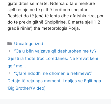
gjatë ditës së martë. Ndërsa dita e mërkurë
sjell reshje në të gjithë territorin shqiptar.
Reshjet do të jenë të lehta dhe afatshkurtra, por
do të prekin gjithë Shqipërinë. E marta sjell 1-2
gradë rënie”, tha meteorologia Porja.
Categories
Uncategorized
“Ca u bën vajzave që dashurohen me ty”/
Gjesti ia thote troc Loredanës: Në krevat keni
qejf me…
“Çfarë ndodhi në dhomen e rrëfimeve”/
Detaje të reja nga momenti i daljes se Eglit nga
‘Big Brother’(Video)