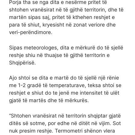
Porja tha se nga dita e nesërme pritet të
shtohen vranësirat në të gjithë territorin, dhe të
martën sipas saj, pritet të kthehen reshjet e
para të shiut, kryesisht në zonat veriore dhe
veri-perëndimore.
Sipas meteorologes, dita e mërkurë do të sjellë
reshje shiu në thuajse të gjithë territorin e
Shqipërisë.
Ajo shtoi se dita e martë do të sjellë një rënie
me 1-2 gradë të temperaturave, teksa shtoi se
reshjet e shiut do te jenë me intensitet të ulët
gjatë të martës dhe të mërkurës.
“Shtohen vranësirat në territorin shqiptar gjatë
ditës së sotme, por edhe në ditët në vijim. Sot
nuk presim reshje. Termometri shënon vlera