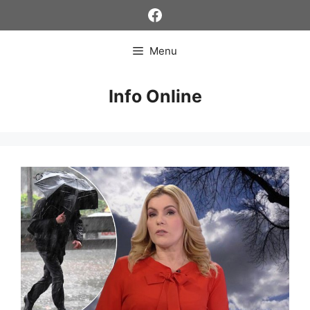
Skip
Facebook
to
content
Menu
Info Online