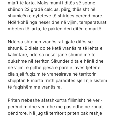
mjaft të larta. Maksimumi i ditës së sotme
shënon 22 gradë celcius, përgjithësisht në
shumicën e qyteteve të shtrirjes perëndimore.
Ndërkohë nga nesër dhe në vijim, temperaturat
mbeten të larta, të paktën deri ditën e martë.
Ndërsa shtohen vranësirat gjatë ditës së
shtunë. E diela do të ketë vranësira të lehta e
kalimtare, ndërsa nesër janë shumë më të
dukshme në territor. Sikundër dita e hënë dhe
në vijim, e gjithë pjesa e parë e javës tjetër e
cila sjell fuqizim të vranësirave në territorin
shqiptar. E marta rreth paradites sjell një sistem
të fuqishëm me vranësira.
Priten rrebeshe afatshkurtra fillimisht në veri-
perëndim dhe veri dhe më pas edhe në zonat
qëndrore. Në jug të territorit priten pak reshje