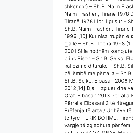
shkencor) – Sh.B. Naim Frash
Naim Frashëri, Tiranë 1978 D
Tiranë 1978 Libri i grisur – 
Sh.B. Naim Frashëri, Tiranë
1996 [10] Kur nisa rrugën e 
gjallë – Sh.B. Toena 1998 [11
2001 Si ia hodhëm kompjuter
princ Pison – Sh.B. Sejko, E
kallezime diturake – Sh.B. S
pëllëmbë me përralla – Sh.B. 
Sh.B. Sejko, Elbasan 2006 Ma
2012[14] Djali i zgjuar dhe v
Graf, Elbasan 2013 Përralla 
Përralla Elbasani 2 të ritre
Rrëfenja të arta / Udhëve t
të tyre – ERIK BOTIME, Tiran
vargje të zgjedhura për fëmi
botuese RAMA GRAF, Elbasan