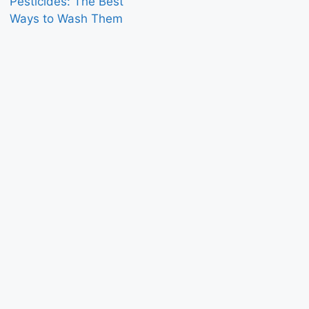
Pesticides: The Best
Ways to Wash Them