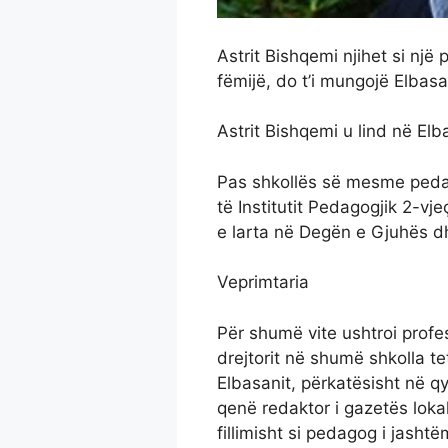
Astrit Bishqemi njihet si një 
fëmijë, do t’i mungojë Elbasa
Astrit Bishqemi u lind në El
Pas shkollës së mesme peda
të Institutit Pedagogjik 2-v
e larta në Degën e Gjuhës d
Veprimtaria
Për shumë vite ushtroi profe
drejtorit në shumë shkolla t
Elbasanit, përkatësisht në q
qenë redaktor i gazetës loka
fillimisht si pedagog i jashtë