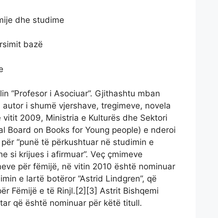
ëmije dhe studime
rsimit bazë
e
lin “Profesor i Asociuar”. Gjithashtu mban
 Si autor i shumë vjershave, tregimeve, novela
vitit 2009, Ministria e Kulturës dhe Sektori
onal Board on Books for Young people) e nderoi
 për “punë të përkushtuar në studimin e
he si krijues i afirmuar”. Veç çmimeve
eve për fëmijë, në vitin 2010 është nominuar
min e lartë botëror “Astrid Lindgren”, që
ër Fëmijë e të Rinjl.[2][3] Astrit Bishqemi
tar që është nominuar për këtë titull.