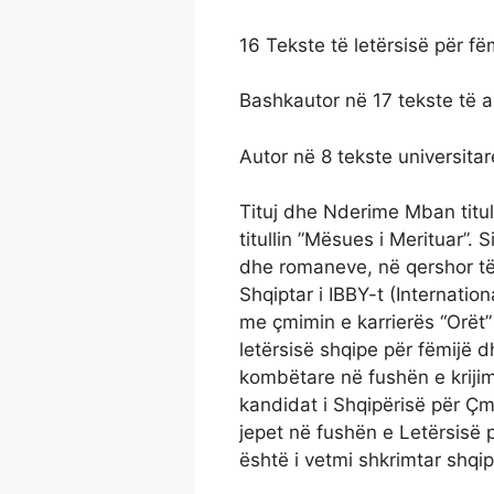
16 Tekste të letërsisë për f
Bashkautor në 17 tekste të a
Autor në 8 tekste universitar
Tituj dhe Nderime Mban titul
titullin ”Mësues i Merituar”.
dhe romaneve, në qershor të 
Shqiptar i IBBY-t (Internati
me çmimin e karrierës “Orët”
letërsisë shqipe për fëmijë d
kombëtare në fushën e krijim
kandidat i Shqipërisë për Çmi
jepet në fushën e Letërsisë p
është i vetmi shkrimtar shqip