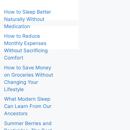
How to Sleep Better
Naturally Without
Medication
How to Reduce
Monthly Expenses
Without Sacrificing
Comfort
How to Save Money
on Groceries Without
Changing Your
Lifestyle
What Modern Sleep
Can Learn From Our
Ancestors
Summer Berries and