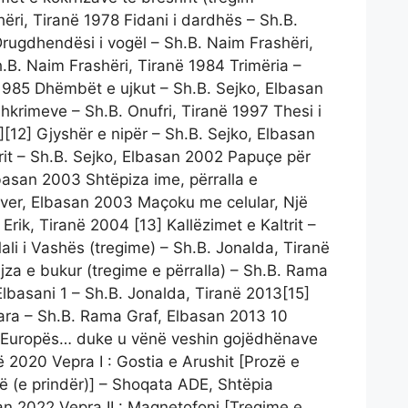
ëri, Tiranë 1978 Fidani i dardhës – Sh.B.
rugdhendësi i vogël – Sh.B. Naim Frashëri,
Sh.B. Naim Frashëri, Tiranë 1984 Trimëria –
 1985 Dhëmbët e ujkut – Sh.B. Sejko, Elbasan
shkrimeve – Sh.B. Onufri, Tiranë 1997 Thesi i
][12] Gjyshër e nipër – Sh.B. Sejko, Elbasan
it – Sh.B. Sejko, Elbasan 2002 Papuçe për
lbasan 2003 Shtëpiza ime, përralla e
ilver, Elbasan 2003 Maçoku me celular, Një
Erik, Tiranë 2004 [13] Kallëzimet e Kaltrit –
li i Vashës (tregime) – Sh.B. Jonalda, Tiranë
ajza e bukur (tregime e përralla) – Sh.B. Rama
Elbasani 1 – Sh.B. Jonalda, Tiranë 2013[15]
guara – Sh.B. Rama Graf, Elbasan 2013 10
ë Europës… duke u vënë veshin gojëdhënave
ë 2020 Vepra I : Gostia e Arushit [Prozë e
jë (e prindër)] – Shoqata ADE, Shtëpia
 2022 Vepra II : Magnetofoni [Tregime e