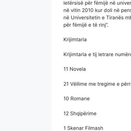
letërsisë për fëmijë në unive
në vitin 2010 kur doli në pen
në Universitetin e Tiranës mba
për fëmijë e të rinj”.
Krijimtaria
Krijimtaria e tij letrare numër
11 Novela
21 Vëllime me tregime e përr
10 Romane
12 Shqipërime
1 Skenar Filmash