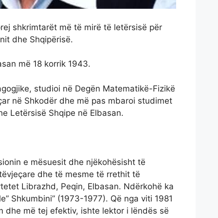
prej shkrimtarët më të mirë të letërsisë për
nit dhe Shqipërisë.
basan më 18 korrik 1943.
gogjike, studioi në Degën Matematikë-Fizikë
jeçar në Shkodër dhe më pas mbaroi studimet
he Letërsisë Shqipe në Elbasan.
sionin e mësuesit dhe njëkohësisht të
etëvjeçare dhe të mesme të rrethit të
ytetet Librazhd, Peqin, Elbasan. Ndërkohë ka
le” Shkumbini” (1973-1977). Që nga viti 1981
m dhe më tej efektiv, ishte lektor i lëndës së