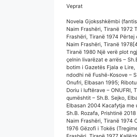
Veprat
Novela Gjoksshkëmbi (fantis
Naim Frashëri, Tiranë 1972 
Frashëri, Tiranë 1974 Përtej o
Naim Frashëri, Tiranë 1978[4
Tiranë 1980 Një verë plot ng
çelnin livarëzat e arrës – Sh
botim i Gazetës Fjala e Lire,
ndodhi në Fushë-Kosove – Sh
Onufri, Elbasan 1995; Ribotu
Doriu i luftërave – ONUFRI, 
qumështit – Sh.B. Sejko, Elb
Elbasan 2004 Kacafytja me u
Sh.B. Rozafa, Prishtinë 2018
Naim Frashëri, Tiranë 1974 C
1976 Gëzofi i Tokës (Tregim
Frashëri, Tiranë 1977 Kallëzi