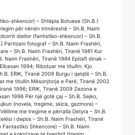
tiko-shkencor) – Shtëpia Botuese (Sh.B.)
Tregim për nënën trimëreshë – Sh.B. Naim
borrit diellor (fantistiko-shkencor) – Sh.B.
] Partizani fotograf – Sh.B. Naim Frashëri,
jare – Sh.B. Naim Frashëri, Tiranë 1981 Kur
.B. Naim Frashëri, Tiranë 1984 Epitafi dinak –
 Elbasan 1994; Ribotuar me titullin: Kjo
.B. ERIK, Tiranë 2009 Burgu i qelqtë – Sh.B.
ar me titullin Mësonjtorja e Parë, Tiranë 2002
Tiranë 1996; ERIK, Tiranë 2009 Zezona e
asan 1996 Për një gotë çaj – Sh.B. Sejko,
jkun (novela, tregime, skica, gazmore) –
 Vëllime me tregime e përralla Detyra – Sh.B.
elësi i depos – Sh.B. Naim Frashëri, Tiranë
e Fantastiko Shkencore) – Sh.B. Naim
met e kokrrizave te breshrit (tregim