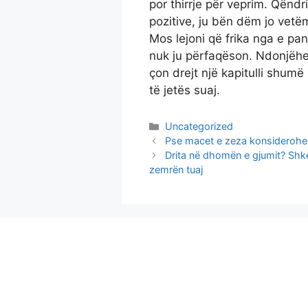
por thirrje për veprim. Qëndr
pozitive, ju bën dëm jo vetëm
Mos lejoni që frika nga e pan
nuk ju përfaqëson. Ndonjëher
çon drejt një kapitulli sh
të jetës suaj.
Categories
Uncategorized
Pse macet e zeza konsiderohen
Drita në dhomën e gjumit? Shke
zemrën tuaj