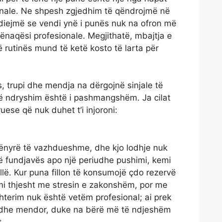
onale. Ne shpesh zgjedhim të qëndrojmë në
ndiejmë se vendi ynë i punës nuk na ofron më
kënaqësi profesionale. Megjithatë, mbajtja e
të rutinës mund të ketë kosto të larta për
s, trupi dhe mendja na dërgojnë sinjale të
jë ndryshim është i pashmangshëm. Ja cilat
ese që nuk duhet t’i injoroni:
ënyrë të vazhdueshme, dhe kjo lodhje nuk
ë fundjavës apo një periudhe pushimi, kemi
lë. Kur puna fillon të konsumojë çdo rezervë
mi thjesht me stresin e zakonshëm, por me
hterim nuk është vetëm profesional; ai prek
ik dhe mendor, duke na bërë më të ndjeshëm
.