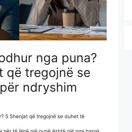
lodhur nga puna?
t që tregojnë se
 për ndryshim
ar? 5 Shenjat që tregojnë se duhet të
 për të lënë një punë është një nga hapat