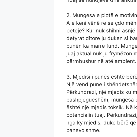
2. Mungesa e plotë e motivim
A e keni vënë re se çdo mëngje
beteje? Kur nuk shihni asnjë 
detyrat ditore ju duken si ba
punën ka marrë fund. Mungesa
juaj aktual nuk ju frymëzon
përmbushur në atë ambient.
3. Mjedisi i punës është bërë
Një vend pune i shëndetshë
Përkundrazi, një mjedis ku m
pashpjegueshëm, mungesa e 
është një mjedis toksik. Në 
potencialin tuaj. Përkundrazi
nga ky mjedis, duke bërë që 
panevojshme.