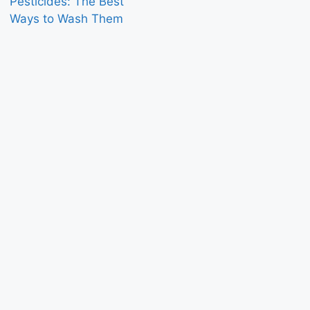
Pesticides: The Best
Ways to Wash Them