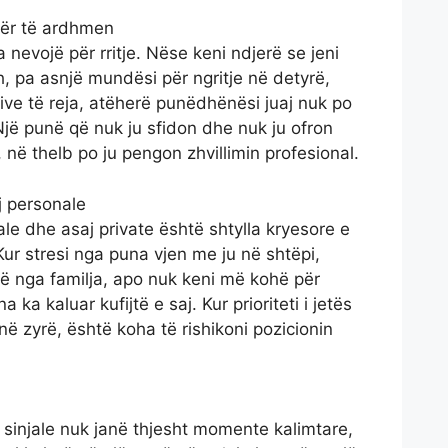
për të ardhmen
nevojë për rritje. Nëse keni ndjerë se jeni
 pa asnjë mundësi për ngritje në detyrë,
sive të reja, atëherë punëdhënësi juaj nuk po
Një punë që nuk ju sfidon dhe nuk ju ofron
 në thelb po ju pengon zhvillimin profesional.
j personale
le dhe asaj private është shtylla kryesore e
ur stresi nga puna vjen me ju në shtëpi,
jnë nga familja, apo nuk keni më kohë për
 ka kaluar kufijtë e saj. Kur prioriteti i jetës
ë zyrë, është koha të rishikoni pozicionin
o sinjale nuk janë thjesht momente kalimtare,