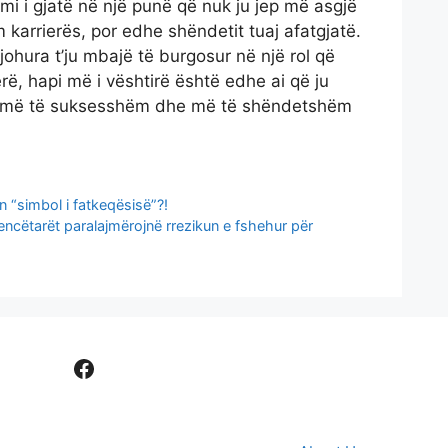
imi i gjatë në një punë që nuk ju jep më asgjë
 karrierës, por edhe shëndetit tuaj afatgjatë.
johura t’ju mbajë të burgosur në një rol që
ë, hapi më i vështirë është edhe ai që ju
umë më të suksesshëm dhe më të shëndetshëm
 “simbol i fatkeqësisë”?!
ncëtarët paralajmërojnë rrezikun e fshehur për
Facebook