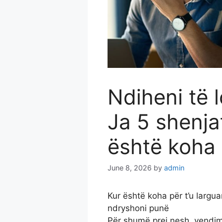
Ndiheni të 
Ja 5 shenja
është koha
June 8, 2026
by
admin
Kur është koha për t’u largu
ndryshoni punë
Për shumë prej nesh, vendimi