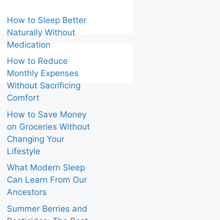
How to Sleep Better
Naturally Without
Medication
How to Reduce
Monthly Expenses
Without Sacrificing
Comfort
How to Save Money
on Groceries Without
Changing Your
Lifestyle
What Modern Sleep
Can Learn From Our
Ancestors
Summer Berries and