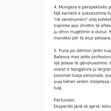
4. Mungesa e perspektivës 
Një karrierë e suksesshme ka 
“në vendnumëro” prej kohësh,
trajnime apo zhvillim të aftë
ju ofron rrugëtimin e duhur. 
mundësi për të ecur përpara,
5. Puna po dëmton jetën tua
Balanca mes jetës profesiona
një jetese të qëndrueshme. K
oraret e tejzgjatura ju largo
pasionet tuaja personale, puna
suaj bëhet vetëm mbijetesa n
tuaj.
Përfundim
Ekspertët janë të qartë: kët