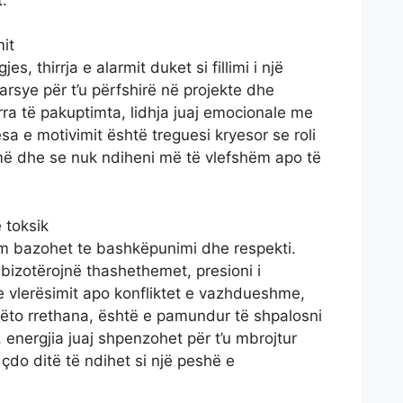
it
s, thirrja e alarmit duket si fillimi i një
arsye për t’u përfshirë në projekte dhe
rra të pakuptimta, lidhja juaj emocionale me
 e motivimit është treguesi kryesor se roli
 më dhe se nuk ndiheni më të vlefshëm apo të
 toksik
m bazohet te bashkëpunimi dhe respekti.
bizotërojnë thashethemet, presioni i
vlerësimit apo konfliktet e vazhdueshme,
këto rrethana, është e pamundur të shpalosni
, energjia juaj shpenzohet për t’u mbrojtur
çdo ditë të ndihet si një peshë e