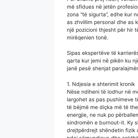
më sfidues në jetën profesi
zona “të sigurta”, edhe kur 
as zhvillim personal dhe as 
një pozicioni thjesht për hir 
mirëqenien tonë.
Sipas ekspertëve të karrierë
qarta kur jemi në pikën ku n
janë pesë shenjat paralajmëru
1. Ndjesia e shterimit kronik
Nëse ndiheni të lodhur në m
largohet as pas pushimeve t
të bëjmë me diçka më të thel
energjie, ne nuk po përballe
sindromën e burnout-it. Ky s
drejtpërdrejt shëndetin fiz
ndaj sëmundjeve dhe ankthit