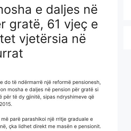
osha e daljes në
r gratë, 61 vjeç e
tet vjetërsia në
rrat
se do të ndërmarrë një reformë pensionesh,
hon mosha e daljes në pension për gratë si
ë për të dy gjinitë, sipas ndryshimeve që
 2015.
më parë parashikoi një rritje graduale e
ë, çka lidhet direkt me masën e pensionit.