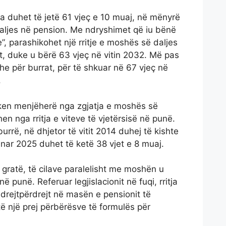
grua duhet të jetë 61 vjeç e 10 muaj, në mënyrë
daljes në pension. Me ndryshimet që iu bënë
e”, parashikohet një rritje e moshës së daljes
t, duke u bërë 63 vjeç në vitin 2032. Më pas
he për burrat, për të shkuar në 67 vjeç në
.
ken menjëherë nga zgjatja e moshës së
en nga rritja e viteve të vjetërsisë në punë.
urrë, në dhjetor të vitit 2014 duhej të kishte
janar 2025 duhet të ketë 38 vjet e 8 muaj.
r gratë, të cilave paralelisht me moshën u
në punë. Referuar legjislacionit në fuqi, rritja
 drejtpërdrejt në masën e pensionit të
ë një prej përbërësve të formulës për