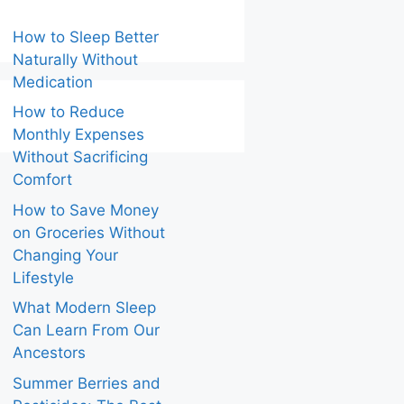
How to Sleep Better
Naturally Without
Medication
How to Reduce
Monthly Expenses
Without Sacrificing
Comfort
How to Save Money
on Groceries Without
Changing Your
Lifestyle
What Modern Sleep
Can Learn From Our
Ancestors
Summer Berries and