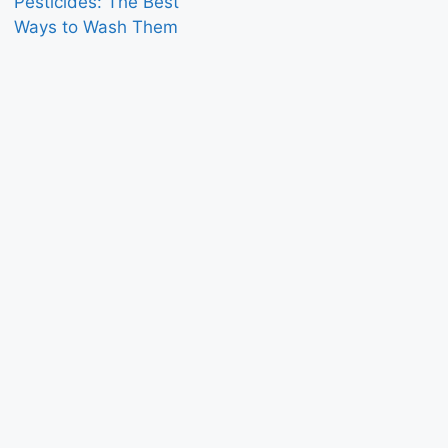
Pesticides: The Best
Ways to Wash Them