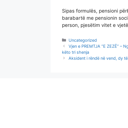
Sipas formulës, pensioni pë
barabartë me pensionin socia
person, pjesëtim vitet e vjet
Categories
Uncategorized
Vjen e PREMTJA “E ZEZË” – Nga
këto tri shenja
Aksident i rëndë në vend, dy t