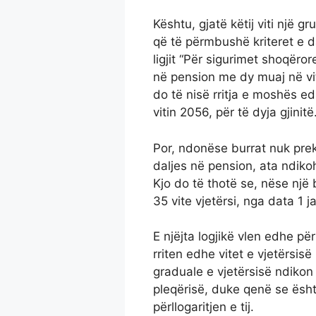
Kështu, gjatë këtij viti një 
që të përmbushë kriteret e 
ligjit “Për sigurimet shoqëror
në pension me dy muaj në vi
do të nisë rritja e moshës ed
vitin 2056, për të dyja gjinitë
Por, ndonëse burrat nuk pre
daljes në pension, ata ndikoh
Kjo do të thotë se, nëse një b
35 vite vjetërsi, nga data 1 
E njëjta logjikë vlen edhe pë
rriten edhe vitet e vjetërsisë 
graduale e vjetërsisë ndikon
pleqërisë, duke qenë se ësht
përllogaritjen e tij.