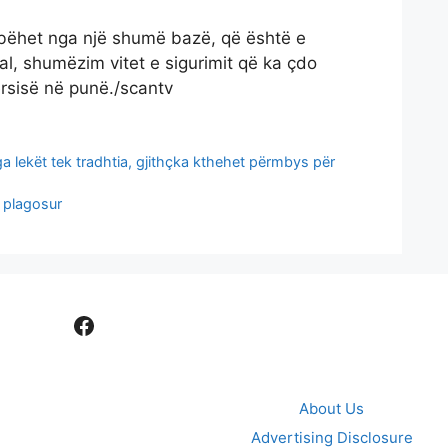
rbëhet nga një shumë bazë, që është e
l, shumëzim vitet e sigurimit që ka çdo
ërsisë në punë./scantv
 lekët tek tradhtia, gjithçka kthehet përmbys për
ë plagosur
Facebook
About Us
Advertising Disclosure