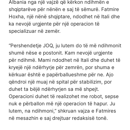
Albania nga një vajzë që kërkon ndihmën e
shqiptarëve për nënën e saj të sëmurë. Fatmire
Hoxha, një nënë shqiptare, ndodhet në Itali dhe
ka nevojë urgjente për një operacion të
specializuar në zemër.
“Pershendetje JOQ, ju lutem do të më ndihmonit
shumë nëse e postonit. Kam nevojë urgjente
për ndihmë. Mami ndodhet në Itali dhe duhet të
kryejë një ndërhyrje për zemrën, por shuma e
kërkuar është e papërballueshme për ne. Ajo
qëndroi një muaj në spital për stabilizim, por
duhet ta bëjë ndërhyrjen sa më shpejt.
Operacioni duhet të realizohet me robot, sepse
nuk e përballon më një operacion të hapur. Ju
lutem, na ndihmoni,” shkruan vajza e Fatmires
në mesazhin e saj drejtuar redaksisë tonë.