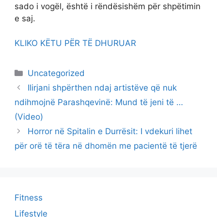
sado i vogël, është i rëndësishëm për shpëtimin
e saj.
KLIKO KËTU PËR TË DHURUAR
Categories
Uncategorized
Ilirjani shpërthen ndaj artistëve që nuk
ndihmojnë Parashqevinë: Mund të jeni të …
(Video)
Horror në Spitalin e Durrësit: I vdekuri lihet
për orë të tëra në dhomën me pacientë të tjerë
Fitness
Lifestyle