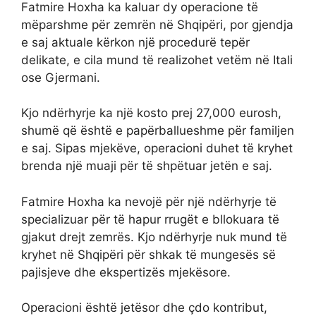
Fatmire Hoxha ka kaluar dy operacione të
mëparshme për zemrën në Shqipëri, por gjendja
e saj aktuale kërkon një procedurë tepër
delikate, e cila mund të realizohet vetëm në Itali
ose Gjermani.
Kjo ndërhyrje ka një kosto prej 27,000 eurosh,
shumë që është e papërballueshme për familjen
e saj. Sipas mjekëve, operacioni duhet të kryhet
brenda një muaji për të shpëtuar jetën e saj.
Fatmire Hoxha ka nevojë për një ndërhyrje të
specializuar për të hapur rrugët e bllokuara të
gjakut drejt zemrës. Kjo ndërhyrje nuk mund të
kryhet në Shqipëri për shkak të mungesës së
pajisjeve dhe ekspertizës mjekësore.
Operacioni është jetësor dhe çdo kontribut,