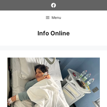
Skip
Facebook
to
content
Menu
Info Online