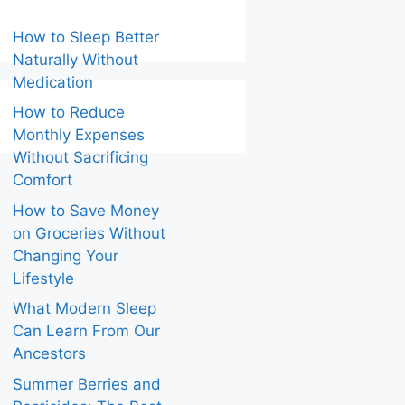
How to Sleep Better
Naturally Without
Medication
How to Reduce
Monthly Expenses
Without Sacrificing
Comfort
How to Save Money
on Groceries Without
Changing Your
Lifestyle
What Modern Sleep
Can Learn From Our
Ancestors
Summer Berries and