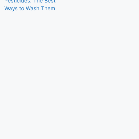
Pesticides: The Best
Ways to Wash Them