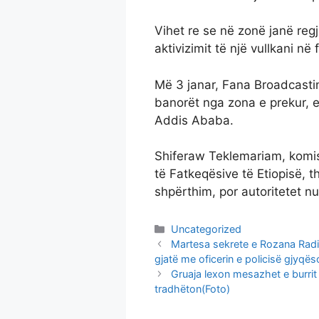
Vihet re se në zonë janë reg
aktivizimit të një vullkani në fi
Më 3 janar, Fana Broadcastin
banorët nga zona e prekur, e 
Addis Ababa.
Shiferaw Teklemariam, komisi
të Fatkeqësive të Etiopisë, t
shpërthim, por autoritetet nu
Categories
Uncategorized
Martesa sekrete e Rozana Radit
gjatë me oficerin e policisë gjyqës
Gruaja lexon mesazhet e burrit
tradhëton(Foto)