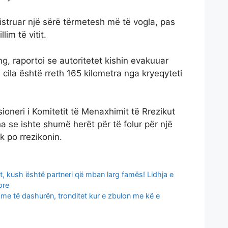
jistruar një sërë tërmetesh më të vogla, pas
llim të vitit.
g, raportoi se autoritetet kishin evakuuar
cila është rreth 165 kilometra nga kryeqyteti
oneri i Komitetit të Menaxhimit të Rrezikut
ha se ishte shumë herët për të folur për një
k po rrezikonin.
, kush është partneri që mban larg famës! Lidhja e
ore
 me të dashurën, tronditet kur e zbulon me kë e