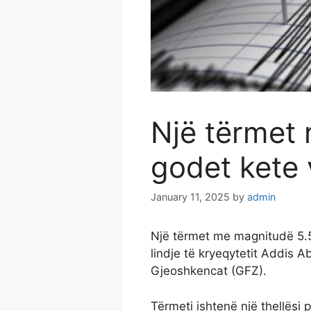
Një tërmet
godet kete
January 11, 2025
by
admin
Një tërmet me magnitudë 5.5 b
lindje të kryeqytetit Addis 
Gjeoshkencat (GFZ).
Tërmeti ishtenë një thellësi 