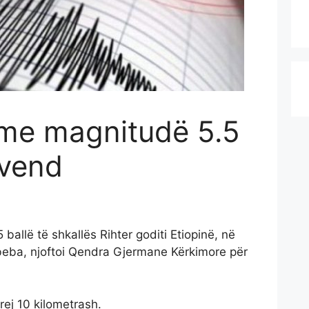
 me magnitudë 5.5
 vend
allë të shkallës Rihter goditi Etiopinë, në
Abeba, njoftoi Qendra Gjermane Kërkimore për
prej 10 kilometrash.