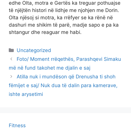
edhe Olta, motra e Gertës ka treguar pothuajse
të njëjtën histori në lidhje me njohjen me Dorin.
Olta njësoj si motra, ka rrëfyer se ka rënë në
dashuri me shikim të parë, madje sapo e pa ka
shtangur dhe reaguar me habi.
Categories
Uncategorized
Foto/ Moment rrëqethës, Parashqevi Simaku
më në fund takohet me djalin e saj
Atilla nuk i mundëson që Drenusha ti shoh
fëmijet e saj/ Nuk dua të dalin para kamerave,
ishte arysetimi
Fitness