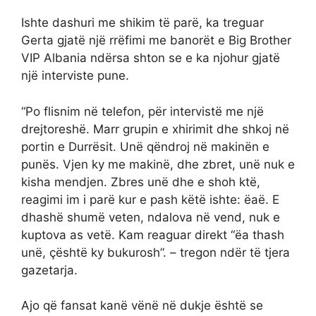
Ishte dashuri me shikim të parë, ka treguar
Gerta gjatë një rrëfimi me banorët e Big Brother
VIP Albania ndërsa shton se e ka njohur gjatë
një interviste pune.
“Po flisnim në telefon, për intervistë me një
drejtoreshë. Marr grupin e xhirimit dhe shkoj në
portin e Durrësit. Unë qëndroj në makinën e
punës. Vjen ky me makinë, dhe zbret, unë nuk e
kisha mendjen. Zbres unë dhe e shoh ktë,
reagimi im i parë kur e pash këtë ishte: ëaë. E
dhashë shumë veten, ndalova në vend, nuk e
kuptova as vetë. Kam reaguar direkt “ëa thash
unë, çështë ky bukurosh”. – tregon ndër të tjera
gazetarja.
Ajo që fansat kanë vënë në dukje është se