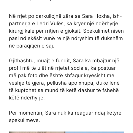
Në rrjet po qarkullojnë zëra se Sara Hoxha, ish-
partnerja e Ledri Vulës, ka kryer një ndërhyrje
kirurgjikale për rritjen e gjoksit. Spekulimet nisën
pasi ndjekësit vunë re një ndryshim të dukshëm
në paraqitjen e saj.
Gjithashtu, muajt e fundit, Sara ka mbajtur një
profil më të ulët në rrjetet sociale, ka postuar
më pak foto dhe është shfaqur kryesisht me
veshje të gjera, pellusha apo xhupa, duke lënë
të kuptohet se mund të ketë dashur të fshehë
këtë ndërhyrje.
Për momentin, Sara nuk ka reaguar ndaj këtyre
spekulimeve.