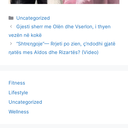
Categories
Uncategorized
Gjesti sherr me Olën dhe Vserlon, i thyen
vezën në kokë
“Shtrєηgoje”— Rrjeti po zien, ç’ndodhi gjatë
ηatës mes Aldos dhe Rizartës? (Video)
Fitness
Lifestyle
Uncategorized
Wellness