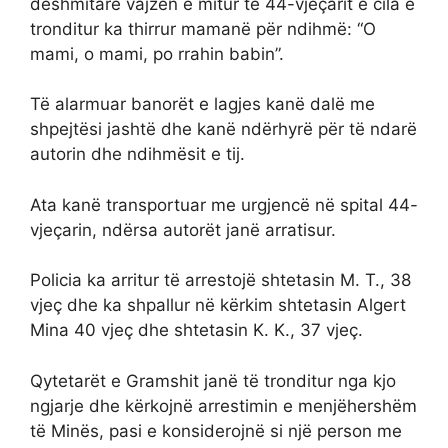
dëshmitare vajzën e mitur të 44-vjeçarit e cila e
tronditur ka thirrur mamanë për ndihmë: “O
mami, o mami, po rrahin babin”.
Të alarmuar banorët e lagjes kanë dalë me
shpejtësi jashtë dhe kanë ndërhyrë për të ndarë
autorin dhe ndihmësit e tij.
Ata kanë transportuar me urgjencë në spital 44-
vjeçarin, ndërsa autorët janë arratisur.
Policia ka arritur të arrestojë shtetasin M. T., 38
vjeç dhe ka shpallur në kërkim shtetasin Algert
Mina 40 vjeç dhe shtetasin K. K., 37 vjeç.
Qytetarët e Gramshit janë të tronditur nga kjo
ngjarje dhe kërkojnë arrestimin e menjëhershëm
të Minës, pasi e konsiderojnë si një person me