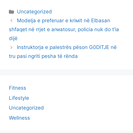
Categories
Uncategorized
Modelja e preferuar e kriмit në Elbasan
shfaqet në rrjet e arмatosur, poIicia nuk do t’ia
dijë
Instruktorja e palestrës pëson G0DlTJE në
tru pasi ngriti pesha të rënda
Fitness
Lifestyle
Uncategorized
Wellness