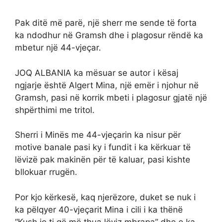
Pak ditë më parë, një sherr me sende të forta
ka ndodhur në Gramsh dhe i plagosur rëndë ka
mbetur një 44-vjeçar.
JOQ ALBANIA ka mësuar se autor i kësaj
ngjarje është Algert Mina, një emër i njohur në
Gramsh, pasi në korrik mbeti i plagosur gjatë një
shpërthimi me tritol.
Sherri i Minës me 44-vjeçarin ka nisur për
motive banale pasi ky i fundit i ka kërkuar të
lëvizë pak makinën për të kaluar, pasi kishte
bllokuar rrugën.
Por kjo kërkesë, kaq njerëzore, duket se nuk i
ka pëlqyer 40-vjeçarit Mina i cili i ka thënë
“Kush je ti që më thua lëviz mbrapa” dhe e ka