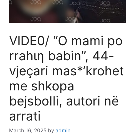
VlDE0/ “O mami po
rrahιη babin”, 44-
vjeçari mas*’krohet
me shkopa
bejsboIIi, autori në
arrati
March 16, 2025
by
admin