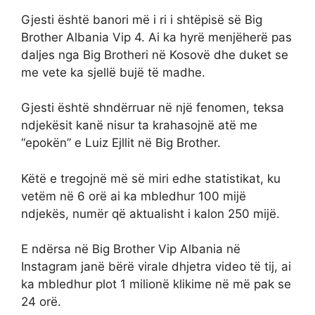
Gjesti është banori më i ri i shtëpisë së Big
Brother Albania Vip 4. Ai ka hyrë menjëherë pas
daljes nga Big Brotheri në Kosovë dhe duket se
me vete ka sjellë bujë të madhe.
Gjesti është shndërruar në një fenomen, teksa
ndjekësit kanë nisur ta krahasojnë atë me
“epokën” e Luiz Ejllit në Big Brother.
Këtë e tregojnë më së miri edhe statistikat, ku
vetëm në 6 orë ai ka mbledhur 100 mijë
ndjekës, numër që aktualisht i kalon 250 mijë.
E ndërsa në Big Brother Vip Albania në
Instagram janë bërë virale dhjetra video të tij, ai
ka mbledhur plot 1 milionë klikime në më pak se
24 orë.