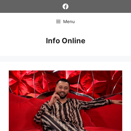
Skip
Facebook
to
content
Menu
Info Online